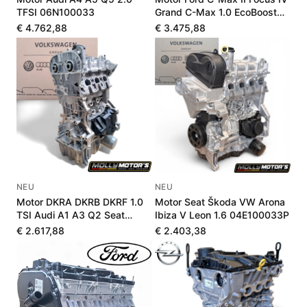
TFSI 06N100033
Grand C-Max 1.0 EcoBoost
J1DG6006AA
€ 4.762,88
€ 3.475,88
NEU
NEU
Motor DKRA DKRB DKRF 1.0
Motor Seat Škoda VW Arona
TSI Audi A1 A3 Q2 Seat
Ibiza V Leon 1.6 04E100033P
Škoda VW Neu
€ 2.617,88
€ 2.403,38