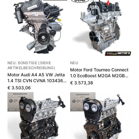
NEU: SONSTIGE (SIEHE
NEU
ARTIKELBESCHREIBUNG)
Motor Ford Tourneo Connect
Motor Audi A4 A5 VW Jetta
1.0 EcoBoost M2GA M2GB
1.4 TSI CVN CVNA 103436
1897601
€ 3.573,38
km
€ 3.503,06