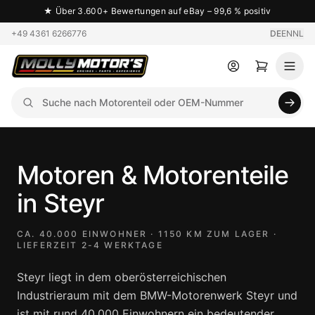
★
Über 3.600+ Bewertungen auf eBay – 99,6 % positiv
+49 4361 6266776
DE
EN
NL
Motoren & Motorenteile
in Steyr
CA. 40.000 EINWOHNER · 1150 KM ZUM LAGER ·
LIEFERZEIT 2-4 WERKTAGE
Steyr liegt in dem oberösterreichischen
Industrieraum mit dem BMW-Motorenwerk Steyr und
ist mit rund 40.000 Einwohnern ein bedeutender