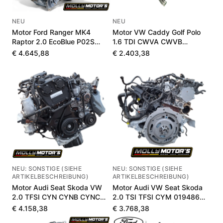
NEU
NEU
Motor Ford Ranger MK4
Motor VW Caddy Golf Polo
Raptor 2.0 EcoBlue P02S
1.6 TDI CWVA CWVB
MB3Q6006LB
04E100033P
€ 4.645,88
€ 2.403,38
NEU: SONSTIGE (SIEHE
NEU: SONSTIGE (SIEHE
ARTIKELBESCHREIBUNG)
ARTIKELBESCHREIBUNG)
Motor Audi Seat Skoda VW
Motor Audi VW Seat Skoda
2.0 TFSI CYN CYNB CYNC
2.0 TSI TFSI CYM 019486
020393 km
km
€ 4.158,38
€ 3.768,38