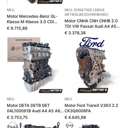
NEU
NEU: SONSTIGE (SIEHE
ARTIKELBESCHREIBUNG)
Motor Mercedes-Benz GL-
Motor CNHA CNH CNHB 2.0
Klasse M-Klasse 3.0 CDI
TDI VW Passat Audi A4 A5
A642010381580
€ 9.715,88
Q5 190 PS
€ 3.378,38
NEU
NEU
Motor DETA DETB DET
Motor Ford Transit V363 2.2
04L100091B Audi A4 A5 A6
CK3Q6006FA
Q5 2.0 TDI 190 PS
€ 3.753,75
€ 4.645,88