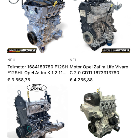
NEU
NEU
Teilmotor 1684189780 F12SH
Motor Opel Zafira Life Vivaro
F12SHL Opel Astra K 1.2 110-
C 2.0 CDTI 1673313780
145 PS
€ 3.558,75
€ 4.255,88