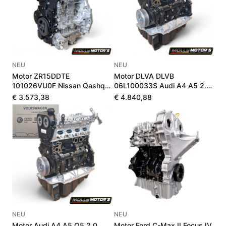
NEU
NEU
Motor ZR15DDTE
Motor DLVA DLVB
101026VU0F Nissan Qashqai
06L100033S Audi A4 A5 2.0
III 1.5 VC-T 205 PS
TFSI Mild-Hybrid Neu
€ 3.573,38
€ 4.840,88
NEU
NEU
Motor Audi A4 A5 Q5 2.0
Motor Ford C-Max II Focus IV