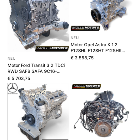
NEU
Motor Opel Astra K 1.2
F12SHL F12SHT F12SHR
1684189780
€ 3.558,75
NEU
Motor Ford Transit 3.2 TDCi
RWD SAFB SAFA 9C16-
6006-BA 1711975
€ 5.703,75