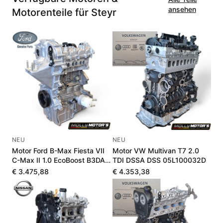
ansehen
Motorenteile für Steyr
NEU
NEU
Motor Ford B-Max Fiesta VII
Motor VW Multivan T7 2.0
C-Max II 1.0 EcoBoost B3DA
TDI DSSA DSS 05L100032D
B7DA LX6G6006UA
€ 3.475,88
€ 4.353,38