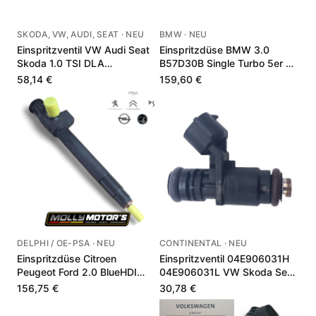
SKODA, VW, AUDI, SEAT · NEU
BMW · NEU
Einspritzventil VW Audi Seat
Einspritzdüse BMW 3.0
Skoda 1.0 TSI DLA
B57D30B Single Turbo 5er X5
05C906036
X7 13538599209
58,14 €
159,60 €
DELPHI / OE-PSA · NEU
CONTINENTAL · NEU
Einspritzdüse Citroen
Einspritzventil 04E906031H
Peugeot Ford 2.0 BlueHDI
04E906031L VW Skoda Seat
TDCi 9674984080
1.2 TSI
156,75 €
30,78 €