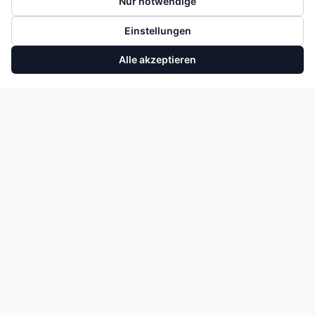
Nur notwendige
Einstellungen
Alle akzeptieren
NEUZUGÄNGE & ANGEBOTE
Erhalten Sie eine E-Mail, wenn neue Motoren und Teile
eintreffen. Kein Spam.