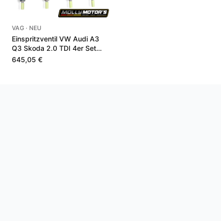
VAG · NEU
Einspritzventil VW Audi A3
Q3 Skoda 2.0 TDI 4er Set
05L130277Q
645,05 €