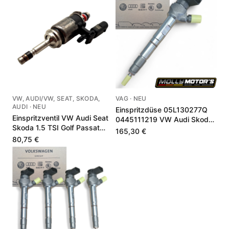
VW, AUDI/VW, SEAT, SKODA,
VAG · NEU
AUDI · NEU
Einspritzdüse 05L130277Q
Einspritzventil VW Audi Seat
0445111219 VW Audi Skoda
Skoda 1.5 TSI Golf Passat
2.0 TDI
165,30 €
05E906036G
80,75 €