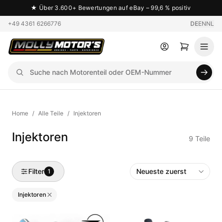
★
Über 3.600+ Bewertungen auf eBay – 99,6 % positiv
+49 4361 6266776
DE
EN
NL
Home
/
Alle Teile
/
Injektoren
Injektoren
9
Teile
Filter
1
Injektoren