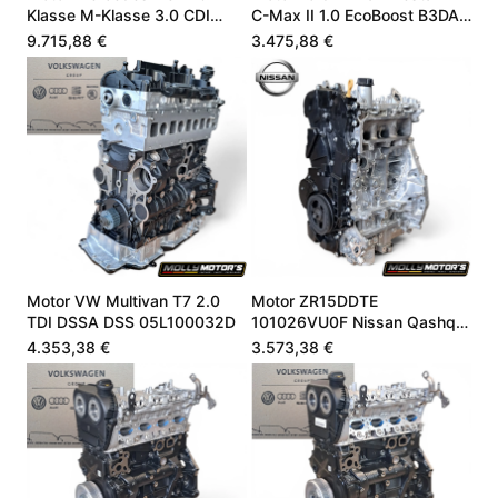
Klasse M-Klasse 3.0 CDI
C-Max II 1.0 EcoBoost B3DA
A642010381580
B7DA LX6G6006UA
9.715,88 €
3.475,88 €
Motor VW Multivan T7 2.0
Motor ZR15DDTE
TDI DSSA DSS 05L100032D
101026VU0F Nissan Qashqai
III 1.5 VC-T 205 PS
4.353,38 €
3.573,38 €