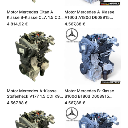
Motor Mercedes Citan A-
Motor Mercedes A-Klasse
Klasse B-Klasse CLA 1.5 CDI
A160d A180d D608915
K9K OM608.915
A6080102700
4.814,92 €
4.567,88 €
Motor Mercedes A-Klasse
Motor Mercedes B-Klasse
Stufenheck V177 1.5 CDI K9K
B160d B180d D608915
OM608
A6080104100
4.567,88 €
4.567,88 €