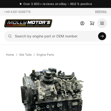
★
Over 3.600+ reviews on eBay – 99,6 % positive
+49 4361 6266776
DE
EN
NL
Home
/
Alle Teile
/
Engine Parts