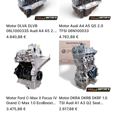
Motor DLVA DLVB
Motor Audi A4 A5 Q5 2.0
06L100033S Audi A4 A5 2.0
TFSI 06N100033
TFSI Mild-Hybrid Neu
4.840,88 €
4.762,88 €
Motor Ford C-Max II Focus IV
Motor DKRA DKRB DKRF 1.0
Grand C-Max 1.0 EcoBoost
TSI Audi A1 A3 Q2 Seat
J1DG6006AA
Škoda VW Neu
3.475,88 €
2.617,88 €