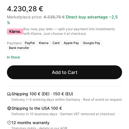
4.230,28 €
Marketplace price
:
4.338,75 €
Direct-buy advantage
−
2,5
%
Buy now, pay later — split your payment into installments
Klarna.
with Klarna. Just choose it at checkout.
Payment:
PayPal
Klarna
Card
Apple Pay
Google Pay
Bank transfer
In Stock
Add to Cart
Shipping 100 € (DE) · 150 € (EU)
Delivery 1–4 working days within Germany · Rest of world on request
Shipping to the USA 100 €
Delivery in 10 business days · German VAT removed at checkout
12 months warranty
Statutory rights · details in our AGB