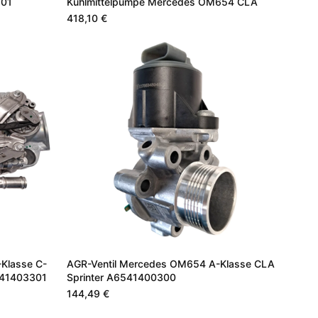
101
Kühlmittelpumpe Mercedes OM654 CLA
418,10 €
Klasse C-
AGR-Ventil Mercedes OM654 A-Klasse CLA
541403301
Sprinter A6541400300
144,49 €