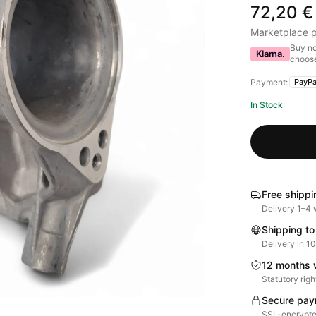
72,20 €
Marketplace p
Buy no
Klarna.
choose
Payment:
PayPa
In Stock
Free shippi
Delivery 1–4 
Shipping to
Delivery in 1
12 months 
Statutory righ
Secure pay
SSL-encrypte