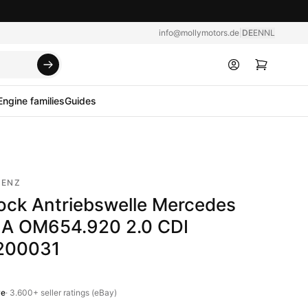
info@mollymotors.de
|
DE
EN
NL
Engine families
Guides
BENZ
ock Antriebswelle Mercedes
A OM654.920 2.0 CDI
200031
ve
·
3.600+
seller ratings (eBay)