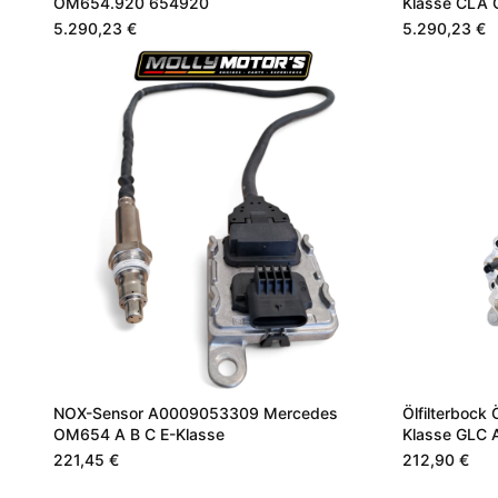
OM654.920 654920
Klasse CLA
5.290,23 €
5.290,23 €
NOX-Sensor A0009053309 Mercedes
Ölfilterbock
OM654 A B C E-Klasse
Klasse GLC
221,45 €
212,90 €