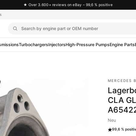
★
Over 3.600+ reviews on eBay – 99,6 % positive
s
smissions
Turbochargers
Injectors
High-Pressure Pumps
Engine Parts
MERCEDES 
Lagerb
CLA GL
A6542
Neu
99,6 %
positi