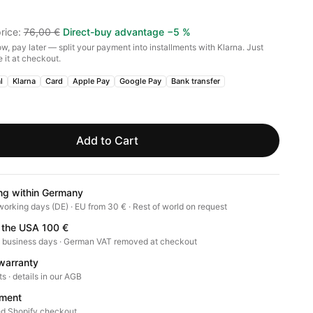
rice
:
76,00 €
Direct-buy advantage
−
5
%
w, pay later — split your payment into installments with Klarna. Just
 it at checkout.
l
Klarna
Card
Apple Pay
Google Pay
Bank transfer
Add to Cart
ng within Germany
working days (DE) · EU from 30 € · Rest of world on request
 the USA 100 €
0 business days · German VAT removed at checkout
warranty
ts · details in our AGB
ment
d Shopify checkout