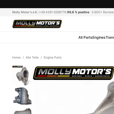
Molly Motor's e.K.
|
+49 4361 6266776
|
99,6 %
positive
·
3.600+
Review
All Parts
Engines
Tran
Home
/
Alle Teile
/
Engine Parts