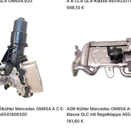
 GLA OM654.920
A B CLA GLA-Klasse A6540301
568,10 €
 Ölkühler Mercedes OM654 A C E-
AGR-Kühler Mercedes OM654 A-
 A6541806300
Klasse GLC mit Regelklappe A6
161,60 €