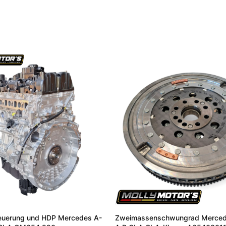
.
teuerung und HDP Mercedes A-
Zweimassenschwungrad Merce