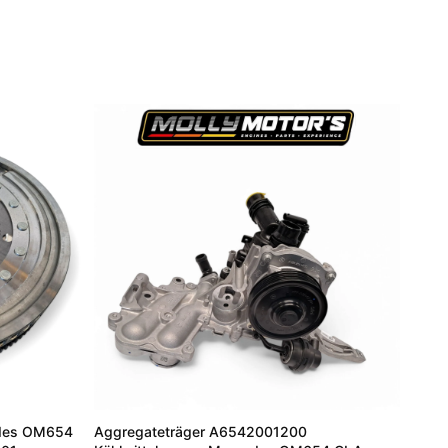
des OM654
Aggregateträger A6542001200