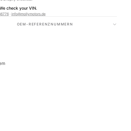
? We check your VIN.
66776
·
info@mollymotors.de
OEM-REFERENZNUMMERN
dem