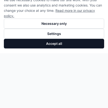
consent we also use analytics and marketing cookies. You can
change your choice at any time.
Read more in our privacy
policy.
Necessary only
Settings
Accept all
Hochdruckleitung Zyl. 1/2/4 BMW 3er 5er X3 X5 3.0 B57D30A 13538571574
Add to Cart
27,36 €
NEW ARRIVALS & DEALS