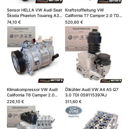
Sensor HELLA VW Audi Seat
Kraftstoffleitung VW
Škoda Phaeton Touareg A3
California T7 Camper 2.0 TDI
4.9 06E907660
DZLA DSSA 05L130755B
74,10 €
520,60 €
Klimakompressor VW Audi
Ölkühler Audi VW A4 A5 Q7
California T6 Camper 2.0
3.0 TDI 059115397AJ
CZSE DZLA 7LA816803A
226,10 €
311,60 €