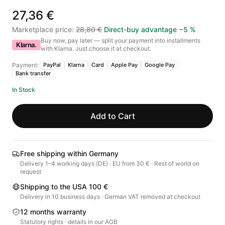
27,36 €
Marketplace price
:
28,80 €
Direct-buy advantage
−
5
%
Buy now, pay later — split your payment into installments
Klarna.
with Klarna. Just choose it at checkout.
Payment:
PayPal
Klarna
Card
Apple Pay
Google Pay
Bank transfer
In Stock
Add to Cart
Free shipping within Germany
Delivery 1–4 working days (DE) · EU from 30 € · Rest of world on
request
Shipping to the USA 100 €
Delivery in 10 business days · German VAT removed at checkout
12 months warranty
Statutory rights · details in our AGB