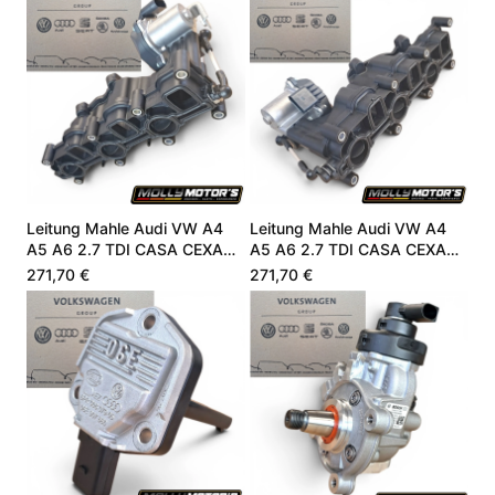
Leitung Mahle Audi VW A4
Leitung Mahle Audi VW A4
A5 A6 2.7 TDI CASA CEXA
A5 A6 2.7 TDI CASA CEXA
059129711DC
059129711DC
271,70 €
271,70 €