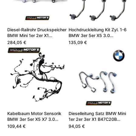
Diesel-Railrohr Druckspeicher
Hochdruckleitung Kit Zyl. 1-6
BMW Mini 1er 2er X1
BMW 3er 5er X5 3.0
B47C20B 13538579240
B57D30A 13538571575
284,05 €
135,09 €
Kabelbaum Motor Sensorik
Dieselleitung Satz BMW Mini
BMW 3er 5er X5 X7 3.0
1er 2er 3er X1 B47C20B
B57D30A 12518571106
13538472971
109,44 €
94,05 €