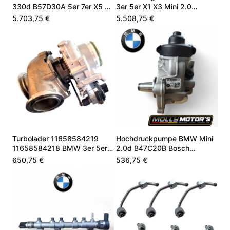
330d B57D30A 5er 7er X5 X7
3er 5er X1 X3 Mini 2.0
11002473237
B47C20B
5.703,75 €
5.508,75 €
Turbolader 11658584219
Hochdruckpumpe BMW Mini
11658584218 BMW 3er 5er
2.0d B47C20B Bosch
X5 3.0 B57D30A
13518579228
650,75 €
536,75 €