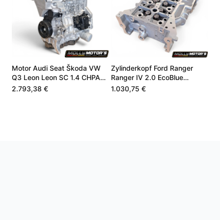
Motor Audi Seat Škoda VW
Zylinderkopf Ford Ranger
Q3 Leon Leon SC 1.4 CHPA
Ranger IV 2.0 EcoBlue
CHPB 04E100098A
JB3Q6C032AB
2.793,38 €
1.030,75 €