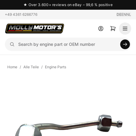
★
Over 3.600+ reviews on eBay – 99,6 % positive
+49 4361 6266776
DE
EN
NL
Home
/
Alle Teile
/
Engine Parts