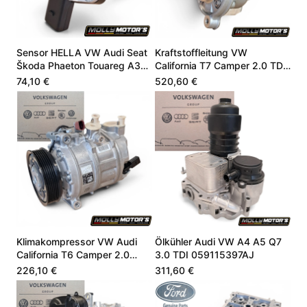
Sensor HELLA VW Audi Seat
Kraftstoffleitung VW
Škoda Phaeton Touareg A3
California T7 Camper 2.0 TDI
4.9 06E907660
DZLA DSSA 05L130755B
74,10 €
520,60 €
Klimakompressor VW Audi
Ölkühler Audi VW A4 A5 Q7
California T6 Camper 2.0
3.0 TDI 059115397AJ
CZSE DZLA 7LA816803A
226,10 €
311,60 €