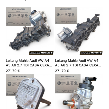
Leitung Mahle Audi VW A4
Leitung Mahle Audi VW A4
A5 A6 2.7 TDI CASA CEXA
A5 A6 2.7 TDI CASA CEXA
059129711DC
059129711DC
271,70 €
271,70 €