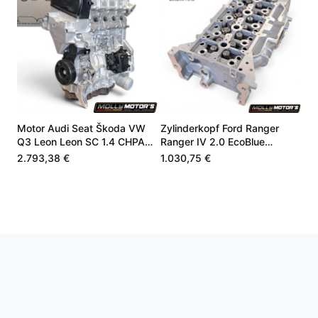
Motor Audi Seat Škoda VW
Zylinderkopf Ford Ranger
Q3 Leon Leon SC 1.4 CHPA
Ranger IV 2.0 EcoBlue
CHPB 04E100098A
JB3Q6C032AB
2.793,38 €
1.030,75 €