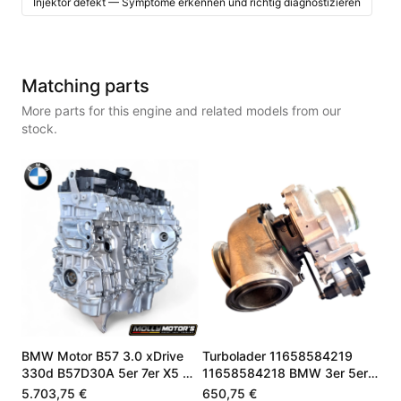
Injektor defekt — Symptome erkennen und richtig diagnostizieren
Matching parts
More parts for this engine and related models from our
stock.
BMW Motor B57 3.0 xDrive
Turbolader 11658584219
330d B57D30A 5er 7er X5 X7
11658584218 BMW 3er 5er
11002473237
X5 3.0 B57D30A
5.703,75 €
650,75 €