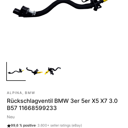
ALPINA, BMW
Rückschlagventil BMW 3er 5er X5 X7 3.0
B57 11668599233
Neu
99,6 %
positive
·
3.600+
seller ratings (eBay)