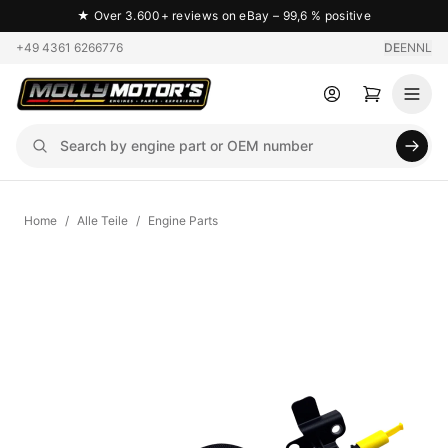
★
Over 3.600+ reviews on eBay – 99,6 % positive
+49 4361 6266776
DE
EN
NL
Home
/
Alle Teile
/
Engine Parts