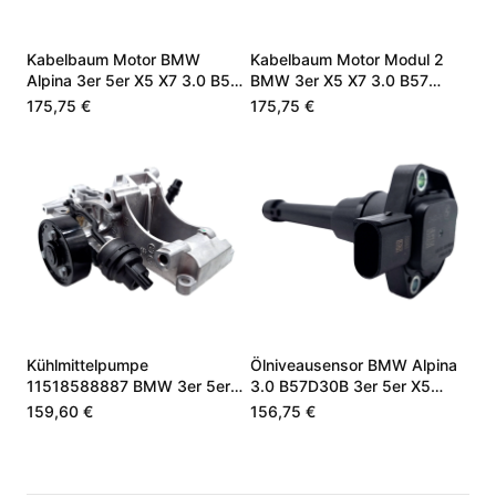
Kabelbaum Motor BMW
Kabelbaum Motor Modul 2
Alpina 3er 5er X5 X7 3.0 B57
BMW 3er X5 X7 3.0 B57
12518490446
12517925932
175,75 €
175,75 €
Kühlmittelpumpe
Ölniveausensor BMW Alpina
11518588887 BMW 3er 5er
3.0 B57D30B 3er 5er X5
X5 X7 3.0 B57
12618638758
159,60 €
156,75 €