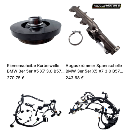
Riemenscheibe Kurbelwelle
Abgaskrümmer Spannschelle
BMW 3er 5er X5 X7 3.0 B57
BMW 3er 5er X5 X7 3.0 B57
11238571269
11628570152
270,75 €
243,68 €