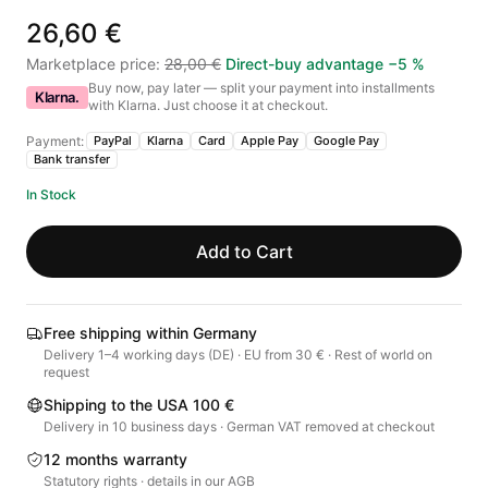
26,60 €
Marketplace price
:
28,00 €
Direct-buy advantage
−
5
%
Buy now, pay later — split your payment into installments
Klarna.
with Klarna. Just choose it at checkout.
Payment:
PayPal
Klarna
Card
Apple Pay
Google Pay
Bank transfer
In Stock
Add to Cart
Free shipping within Germany
Delivery 1–4 working days (DE) · EU from 30 € · Rest of world on
request
Shipping to the USA 100 €
Delivery in 10 business days · German VAT removed at checkout
12 months warranty
Statutory rights · details in our AGB