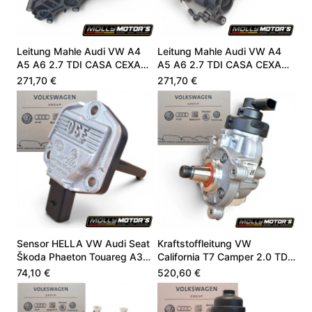
Leitung Mahle Audi VW A4
Leitung Mahle Audi VW A4
A5 A6 2.7 TDI CASA CEXA
A5 A6 2.7 TDI CASA CEXA
059129711DC
059129711DC
271,70 €
271,70 €
Sensor HELLA VW Audi Seat
Kraftstoffleitung VW
Škoda Phaeton Touareg A3
California T7 Camper 2.0 TDI
4.9 06E907660
DZLA DSSA 05L130755B
74,10 €
520,60 €