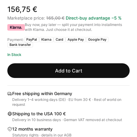
156,75 €
Marketplace price
:
165,00 €
Direct-buy advantage
−
5
%
Buy now, pay later — split your payment into installments
Klarna.
with Klarna. Just choose it at checkout.
Payment:
PayPal
Klarna
Card
Apple Pay
Google Pay
Bank transfer
In Stock
Add to Cart
Free shipping within Germany
Delivery 1–4 working days (DE) · EU from 30 € · Rest of world on
request
Shipping to the USA 100 €
Delivery in 10 business days · German VAT removed at checkout
12 months warranty
Statutory rights · details in our AGB