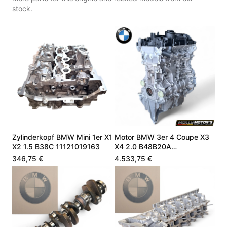
stock.
Zylinderkopf BMW Mini 1er X1
Motor BMW 3er 4 Coupe X3
X2 1.5 B38C 11121019163
X4 2.0 B48B20A
11002470901
346,75 €
4.533,75 €