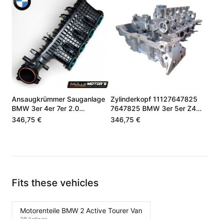
Ansaugkrümmer Sauganlage
Zylinderkopf 11127647825
BMW 3er 4er 7er 2.0
7647825 BMW 3er 5er Z4
B48B20A 11618655869
2.0 N20B20
346,75 €
346,75 €
Fits these vehicles
Motorenteile BMW 2 Active Tourer Van