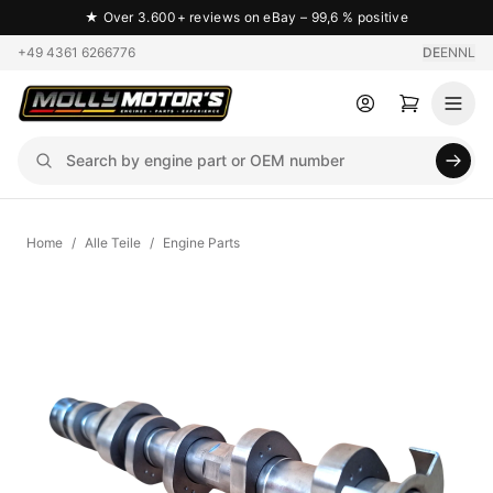
★
Over 3.600+ reviews on eBay – 99,6 % positive
+49 4361 6266776
DE
EN
NL
Home
/
Alle Teile
/
Engine Parts