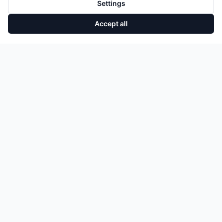
Settings
Accept all
Nockenwelle Auslass BMW Mini 1er X1 B38C 3-Zyl 11318629227
Add to Cart
156,75 €
NEW ARRIVALS & DEALS
Get an email when new engines and parts come in. No spam.
Subscribe