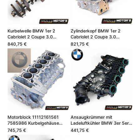
Kurbelwelle BMW 1er 2
Zylinderkopf BMW 1er 2
Cabriolet 2 Coupe 3.0
Cabriolet 2 Coupe 3.0
11212163665
7568270
840,75 €
821,75 €
Motorblock 11112161561
Ansaugkrümmer mit
7585986 Kurbelgehäuse
Ladeluftkühler BMW 3er 5er
BMW 3.0 N55B30A
X3 2.0i 11618647975
745,75 €
441,75 €