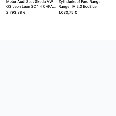
Motor Audi Seat Škoda VW
Zylinderkopf Ford Ranger
Q3 Leon Leon SC 1.4 CHPA
Ranger IV 2.0 EcoBlue
CHPB 04E100098A
JB3Q6C032AB
2.793,38 €
1.030,75 €