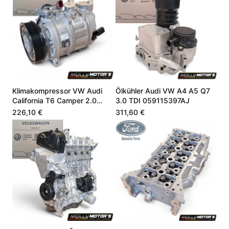
Klimakompressor VW Audi
Ölkühler Audi VW A4 A5 Q7
California T6 Camper 2.0
3.0 TDI 059115397AJ
CZSE DZLA 7LA816803A
226,10 €
311,60 €