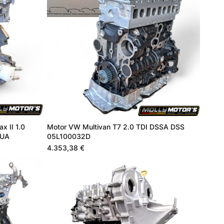
x II 1.0
Motor VW Multivan T7 2.0 TDI DSSA DSS
6UA
05L100032D
4.353,38 €