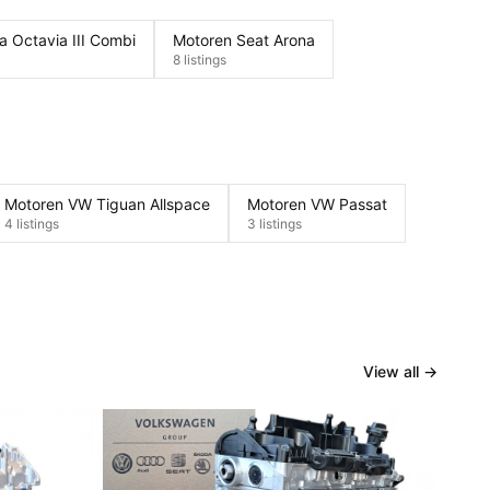
 Octavia III Combi
Motoren Seat Arona
8 listings
Motoren VW Tiguan Allspace
Motoren VW Passat
4 listings
3 listings
View all
→