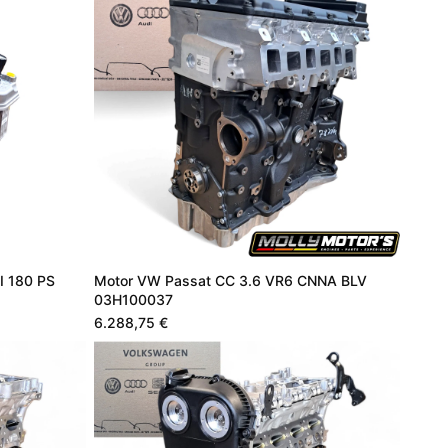
I 180 PS
Motor VW Passat CC 3.6 VR6 CNNA BLV
03H100037
6.288,75 €