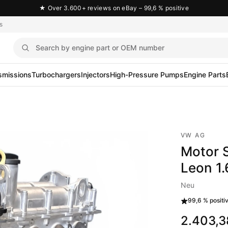
★
Over 3.600+ reviews on eBay – 99,6 % positive
s
smissions
Turbochargers
Injectors
High-Pressure Pumps
Engine Parts
VW AG
Motor 
Leon 1
Neu
99,6 %
positi
2.403,3