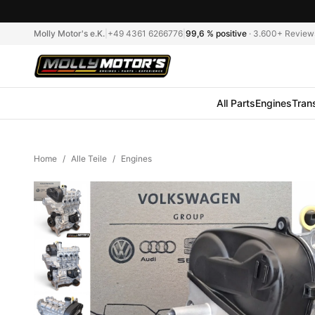
Molly Motor's e.K.
|
+49 4361 6266776
|
99,6 %
positive
·
3.600+
Review
All Parts
Engines
Tran
Home
/
Alle Teile
/
Engines