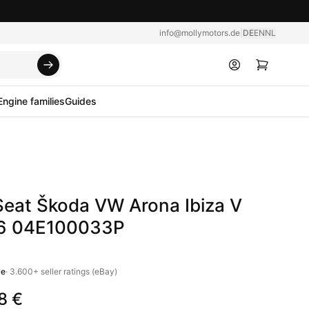
info@mollymotors.de
|
DE
EN
NL
Engine families
Guides
Seat Škoda VW Arona Ibiza V
.6 04E100033P
ve
·
3.600+
seller ratings (eBay)
8 €