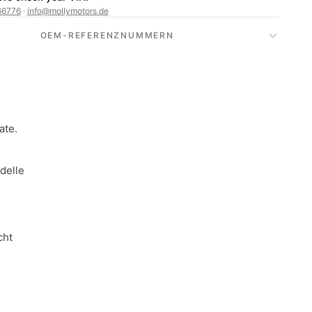
66776
·
info@mollymotors.de
OEM-REFERENZNUMMERN
ate.
delle
cht