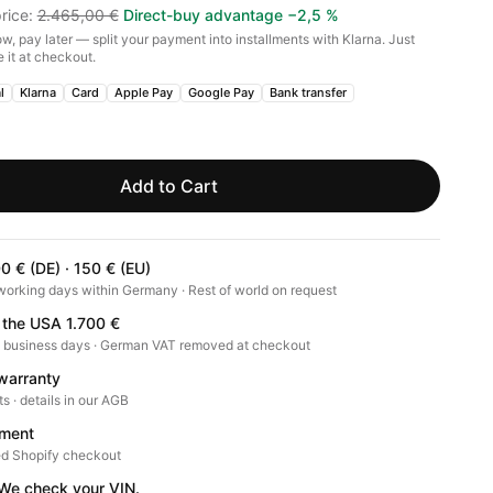
rice
:
2.465,00 €
Direct-buy advantage
−
2,5
%
w, pay later — split your payment into installments with Klarna. Just
 it at checkout.
l
Klarna
Card
Apple Pay
Google Pay
Bank transfer
Add to Cart
0 € (DE) · 150 € (EU)
working days within Germany · Rest of world on request
 the USA 1.700 €
0 business days · German VAT removed at checkout
warranty
ts · details in our AGB
ment
d Shopify checkout
? We check your VIN.