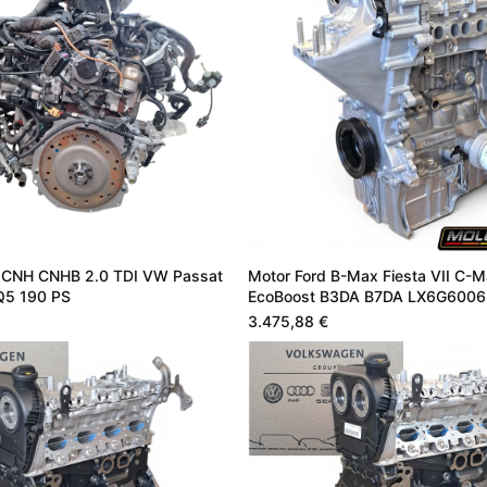
 CNH CNHB 2.0 TDI VW Passat
Motor Ford B-Max Fiesta VII C-Ma
Q5 190 PS
EcoBoost B3DA B7DA LX6G600
3.475,88 €