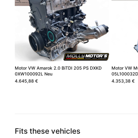
Motor VW Amarok 2.0 BiTDI 205 PS DXKD
Motor VW Mu
0XW100092L Neu
05L100032
4.645,88 €
4.353,38 €
Fits these vehicles