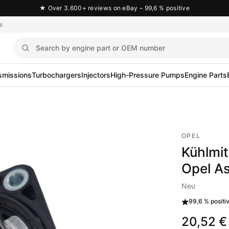
★
Over 3.600+ reviews on eBay – 99,6 % positive
s
smissions
Turbochargers
Injectors
High-Pressure Pumps
Engine Parts
OPEL
Kühlmi
Opel A
Neu
99,6 %
positi
20,52 €