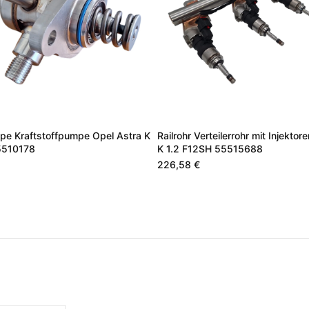
pe Kraftstoffpumpe Opel Astra K
Railrohr Verteilerrohr mit Injektor
5510178
K 1.2 F12SH 55515688
226,58 €