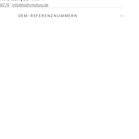
66776
·
info@mollymotors.de
OEM-REFERENZNUMMERN