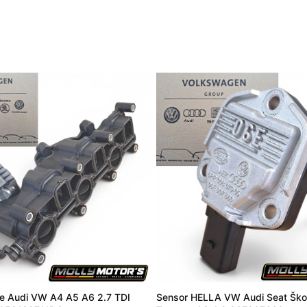
le Audi VW A4 A5 A6 2.7 TDI
Sensor HELLA VW Audi Seat Ško