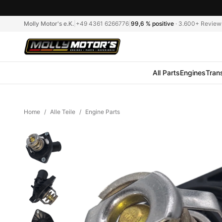
Molly Motor's e.K.
|
+49 4361 6266776
|
99,6 %
positive
·
3.600+
Review
All Parts
Engines
Tran
Home
/
Alle Teile
/
Engine Parts