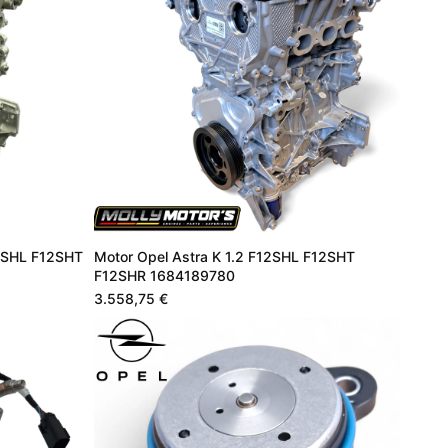
12SHL F12SHT
Motor Opel Astra K 1.2 F12SHL F12SHT
F12SHR 1684189780
3.558,75 €