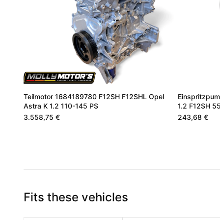
Teilmotor 1684189780 F12SH F12SHL Opel
Einspritzpum
Astra K 1.2 110-145 PS
1.2 F12SH 5
3.558,75 €
243,68 €
Fits these vehicles