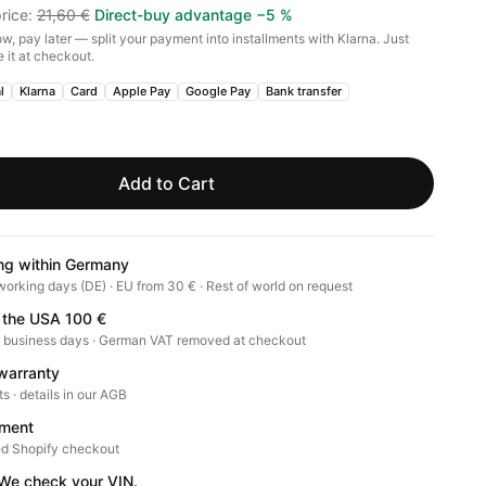
rice
:
21,60 €
Direct-buy advantage
−
5
%
w, pay later — split your payment into installments with Klarna. Just
 it at checkout.
l
Klarna
Card
Apple Pay
Google Pay
Bank transfer
Add to Cart
ng within Germany
working days (DE) · EU from 30 € · Rest of world on request
 the USA 100 €
0 business days · German VAT removed at checkout
warranty
ts · details in our AGB
ment
d Shopify checkout
? We check your VIN.