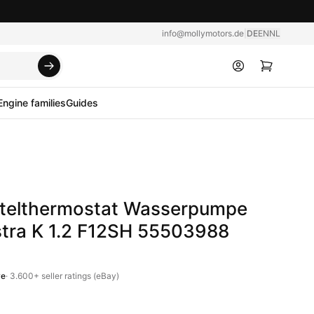
info@mollymotors.de
|
DE
EN
NL
Engine families
Guides
ttelthermostat Wasserpumpe
stra K 1.2 F12SH 55503988
ve
·
3.600+
seller ratings (eBay)