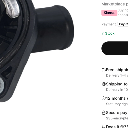
Marketplace p
Buy no
Klarna.
choose
Payment:
PayPa
In Stock
Free shippi
Delivery 1–4 
Shipping to
Delivery in 1
12 months 
Statutory righ
Secure pay
SSL-encrypte
Does it fit