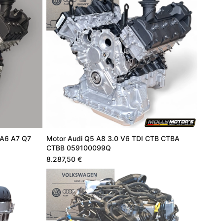
 A6 A7 Q7
Motor Audi Q5 A8 3.0 V6 TDI CTB CTBA
CTBB 059100099Q
8.287,50 €