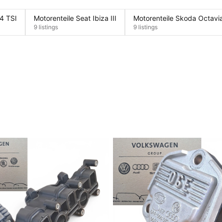
4 TSI
Motorenteile Seat Ibiza III
Motorenteile Skoda Octavia 
9 listings
9 listings