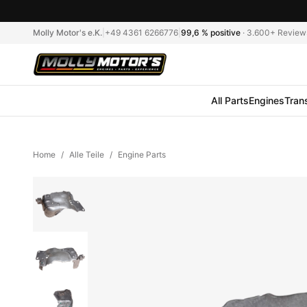
Molly Motor's e.K.
|
+49 4361 6266776
|
99,6 %
positive
·
3.600+
Review
All Parts
Engines
Tran
Home
/
Alle Teile
/
Engine Parts