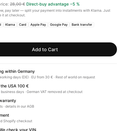
rice
:
28,00 €
Direct-buy advantage
−
5
%
w, pay later — split your payment into installments with Klarna. Just
 it at checkout.
l
Klarna
Card
Apple Pay
Google Pay
Bank transfer
Add to Cart
ng within Germany
working days (DE) · EU from 30 € · Rest of world on request
 the USA 100 €
0 business days · German VAT removed at checkout
warranty
ts · details in our AGB
ment
d Shopify checkout
? We check your VIN.