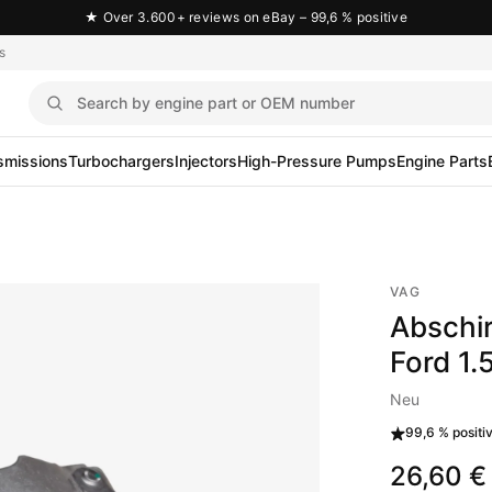
★
Over 3.600+ reviews on eBay – 99,6 % positive
s
smissions
Turbochargers
Injectors
High-Pressure Pumps
Engine Parts
VAG
Abschi
Ford 1
Neu
99,6 %
positi
26,60 €