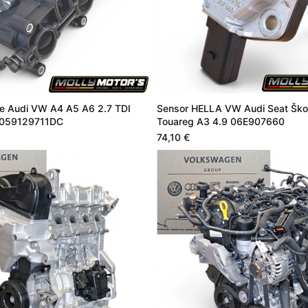
le Audi VW A4 A5 A6 2.7 TDI
Sensor HELLA VW Audi Seat Ško
059129711DC
Touareg A3 4.9 06E907660
74,10 €