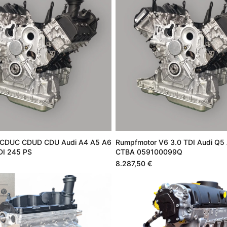
 CDUC CDUD CDU Audi A4 A5 A6
Rumpfmotor V6 3.0 TDI Audi Q5
DI 245 PS
CTBA 059100099Q
8.287,50 €