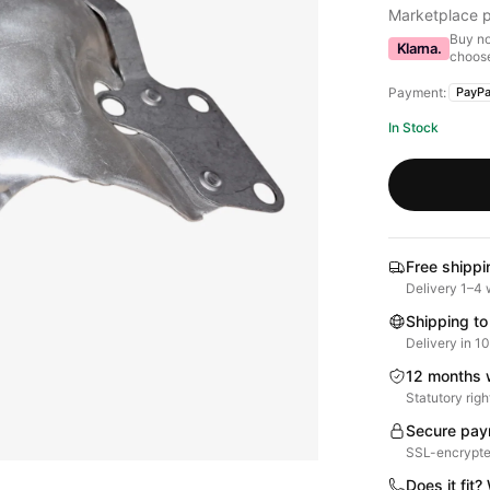
Marketplace p
Buy no
Klarna.
choose
Payment:
PayPa
In Stock
Free shippi
Delivery 1–4 
Shipping to
Delivery in 1
12 months 
Statutory righ
Secure pay
SSL-encrypte
Does it fit