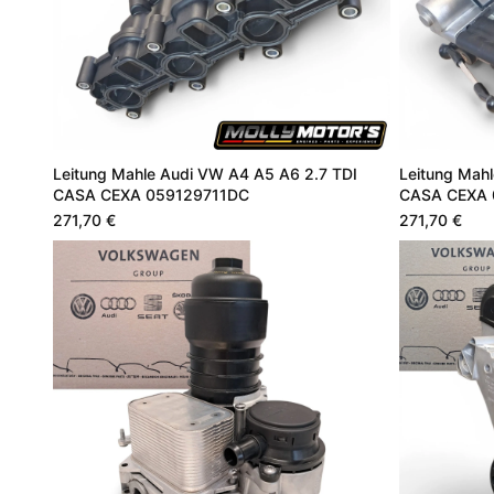
Leitung Mahle Audi VW A4 A5 A6 2.7 TDI
Leitung Mah
CASA CEXA 059129711DC
CASA CEXA 
271,70 €
271,70 €