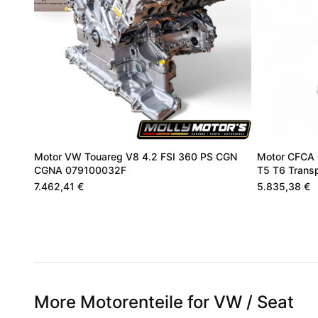
Motor VW Touareg V8 4.2 FSI 360 PS CGN
Motor CFCA 
CGNA 079100032F
T5 T6 Transp
7.462,41 €
5.835,38 €
More Motorenteile for VW / Seat