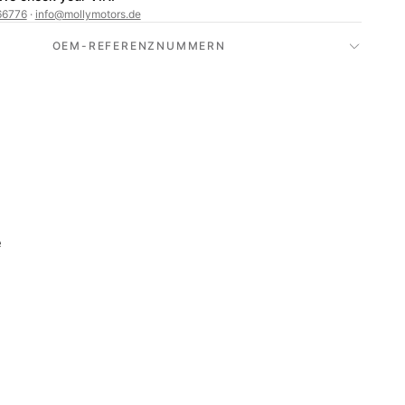
66776
·
info@mollymotors.de
OEM-REFERENZNUMMERN
e