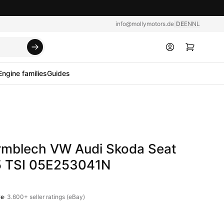
info@mollymotors.de
|
DE
EN
NL
Engine families
Guides
rmblech VW Audi Skoda Seat
.5 TSI 05E253041N
ve
·
3.600+
seller ratings (eBay)