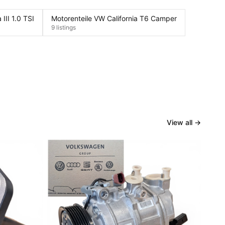
III 1.0 TSI
Motorenteile VW California T6 Camper
9 listings
View all
→