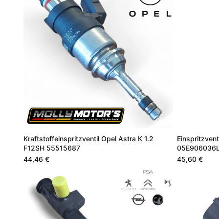
Kraftstoffeinspritzventil Opel Astra K 1.2
Einspritzven
F12SH 55515687
05E906036
44,46 €
45,60 €