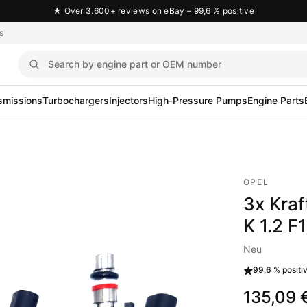
★
Over 3.600+ reviews on eBay – 99,6 % positive
s
smissions
Turbochargers
Injectors
High-Pressure Pumps
Engine Parts
OPEL
3x Kraf
K 1.2 
Neu
99,6 %
positi
135,09 