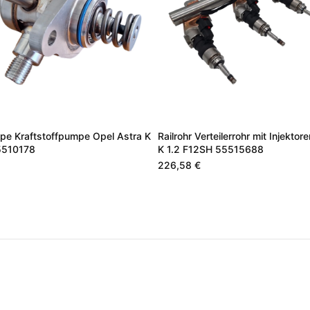
pe Kraftstoffpumpe Opel Astra K
Railrohr Verteilerrohr mit Injektor
5510178
K 1.2 F12SH 55515688
226,58 €