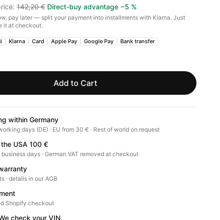
rice
:
142,20 €
Direct-buy advantage
−
5
%
w, pay later — split your payment into installments with Klarna. Just
 it at checkout.
l
Klarna
Card
Apple Pay
Google Pay
Bank transfer
Add to Cart
ng within Germany
working days (DE) · EU from 30 € · Rest of world on request
 the USA 100 €
0 business days · German VAT removed at checkout
warranty
ts · details in our AGB
ment
d Shopify checkout
? We check your VIN.