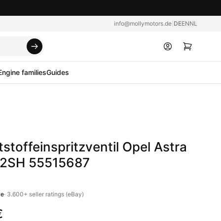
info@mollymotors.de
|
DE
EN
NL
Engine families
Guides
tstoffeinspritzventil Opel Astra
F12SH 55515687
ve
·
3.600+
seller ratings (eBay)
€