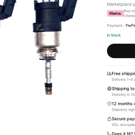
Marketplace p
Buy no
Klarna.
choose
Payment:
PayPa
In Stock
Free shippi
Delivery 1–4 
Shipping to
Delivery in 1
12 months 
Statutory righ
Secure pay
SSL-encrypte
Does it fit