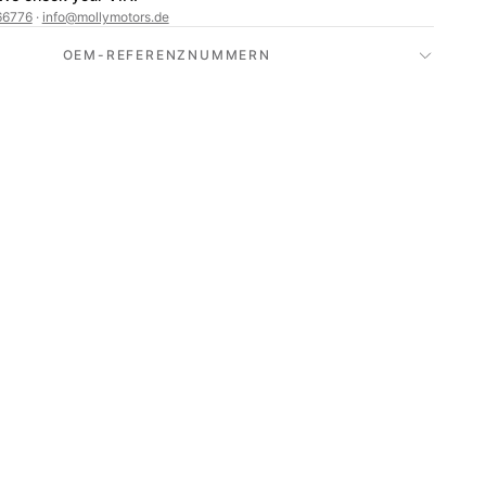
66776
·
info@mollymotors.de
OEM-REFERENZNUMMERN