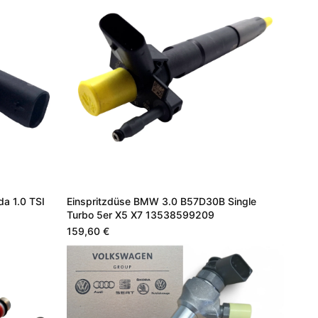
da 1.0 TSI
Einspritzdüse BMW 3.0 B57D30B Single
Turbo 5er X5 X7 13538599209
159,60 €