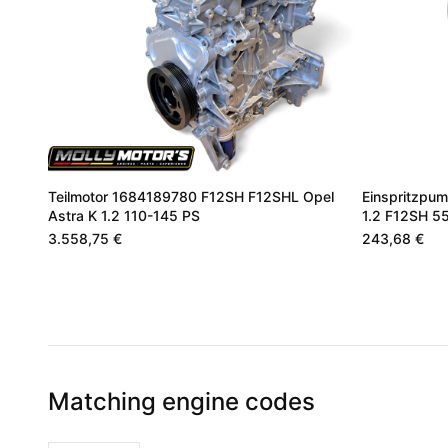
Teilmotor 1684189780 F12SH F12SHL Opel
Einspritzpum
Astra K 1.2 110-145 PS
1.2 F12SH 5
3.558,75 €
243,68 €
Matching engine codes