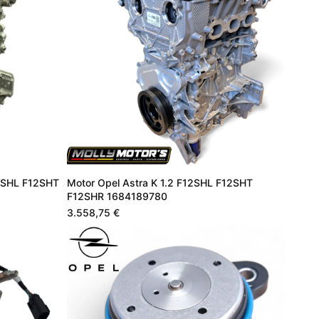
12SHL F12SHT
Motor Opel Astra K 1.2 F12SHL F12SHT
F12SHR 1684189780
3.558,75 €