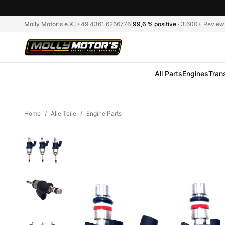
Molly Motor's e.K.
|
+49 4361 6266776
|
99,6 %
positive
·
3.600+
Review
All Parts
Engines
Tran
Home
/
Alle Teile
/
Engine Parts