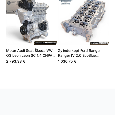
Motor Audi Seat Škoda VW
Zylinderkopf Ford Ranger
Q3 Leon Leon SC 1.4 CHPA
Ranger IV 2.0 EcoBlue
CHPB 04E100098A
JB3Q6C032AB
2.793,38 €
1.030,75 €