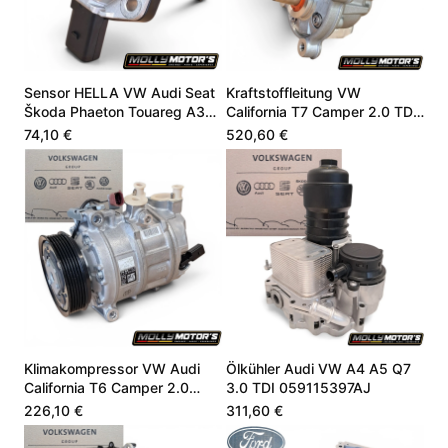
Sensor HELLA VW Audi Seat
Kraftstoffleitung VW
Škoda Phaeton Touareg A3
California T7 Camper 2.0 TDI
4.9 06E907660
DZLA DSSA 05L130755B
74,10 €
520,60 €
Klimakompressor VW Audi
Ölkühler Audi VW A4 A5 Q7
California T6 Camper 2.0
3.0 TDI 059115397AJ
CZSE DZLA 7LA816803A
226,10 €
311,60 €