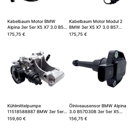
Kabelbaum Motor BMW
Kabelbaum Motor Modul 2
Alpina 3er 5er X5 X7 3.0 B57
BMW 3er X5 X7 3.0 B57
12518490446
12517925932
175,75 €
175,75 €
Kühlmittelpumpe
Ölniveausensor BMW Alpina
11518588887 BMW 3er 5er
3.0 B57D30B 3er 5er X5
X5 X7 3.0 B57
12618638758
159,60 €
156,75 €