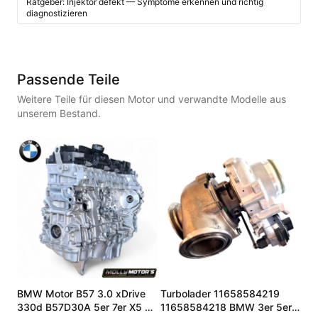
Ratgeber: Injektor defekt — Symptome erkennen und richtig
diagnostizieren
Passende Teile
Weitere Teile für diesen Motor und verwandte Modelle aus
unserem Bestand.
BMW Motor B57 3.0 xDrive
Turbolader 11658584219
330d B57D30A 5er 7er X5 X7
11658584218 BMW 3er 5er