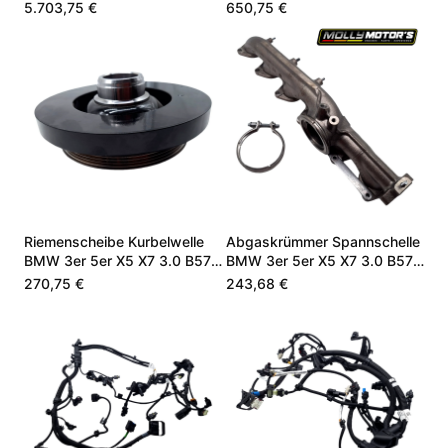
11002473237
X5 3.0 B57D30A
5.703,75 €
650,75 €
Riemenscheibe Kurbelwelle
Abgaskrümmer Spannschelle
BMW 3er 5er X5 X7 3.0 B57
BMW 3er 5er X5 X7 3.0 B57
11238571269
11628570152
270,75 €
243,68 €