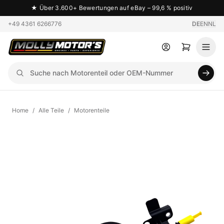
★
Über 3.600+ Bewertungen auf eBay – 99,6 % positiv
+49 4361 6266776
DE
EN
NL
Home
/
Alle Teile
/
Motorenteile