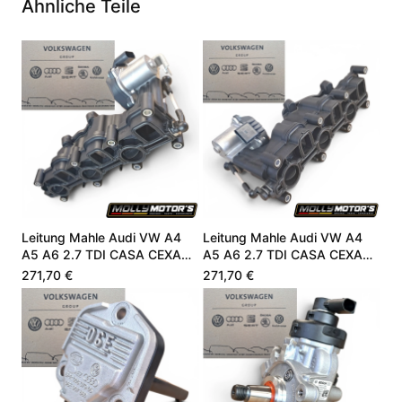
Ähnliche Teile
Leitung Mahle Audi VW A4
Leitung Mahle Audi VW A4
A5 A6 2.7 TDI CASA CEXA
A5 A6 2.7 TDI CASA CEXA
059129711DC
059129711DC
271,70 €
271,70 €