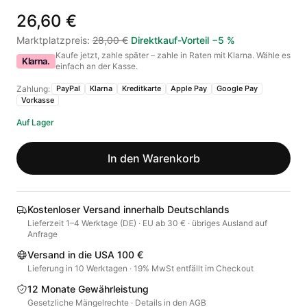
26,60 €
Marktplatzpreis
:
28,00 €
Direktkauf-Vorteil
−
5
%
Kaufe jetzt, zahle später – zahle in Raten mit Klarna. Wähle es
Klarna.
einfach an der Kasse.
Zahlung:
PayPal
Klarna
Kreditkarte
Apple Pay
Google Pay
Vorkasse
Auf Lager
In den Warenkorb
Kostenloser Versand innerhalb Deutschlands
Lieferzeit 1–4 Werktage (DE) · EU ab 30 € · übriges Ausland auf
Anfrage
Versand in die USA 100 €
Lieferung in 10 Werktagen · 19% MwSt entfällt im Checkout
12 Monate Gewährleistung
Gesetzliche Mängelrechte · Details in den AGB