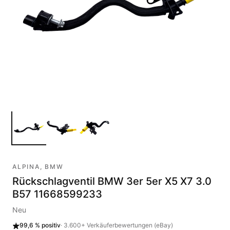
ALPINA, BMW
Rückschlagventil BMW 3er 5er X5 X7 3.0
B57 11668599233
Neu
99,6 %
positiv
·
3.600+
Verkäuferbewertungen (eBay)