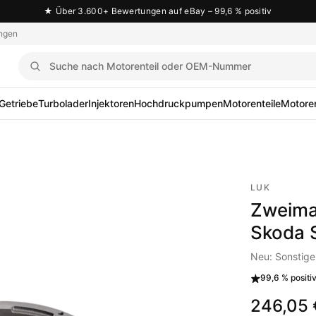
★
Über 3.600+ Bewertungen auf eBay – 99,6 % positiv
ngen
Getriebe
Turbolader
Injektoren
Hochdruckpumpen
Motorenteile
Motoren
LUK
Zweima
Skoda 
Neu: Sonstige
99,6 %
positi
246,05 