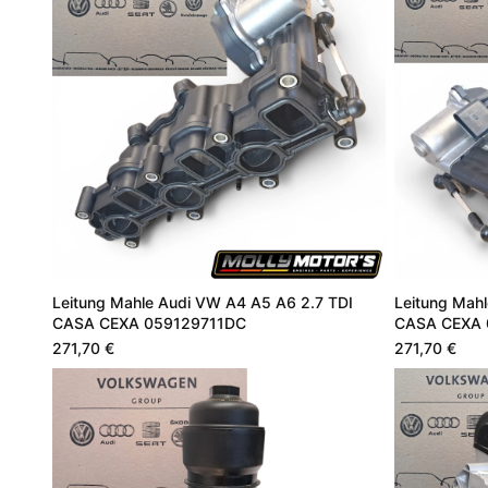
Leitung Mahle Audi VW A4 A5 A6 2.7 TDI
Leitung Mah
CASA CEXA 059129711DC
CASA CEXA 
271,70 €
271,70 €