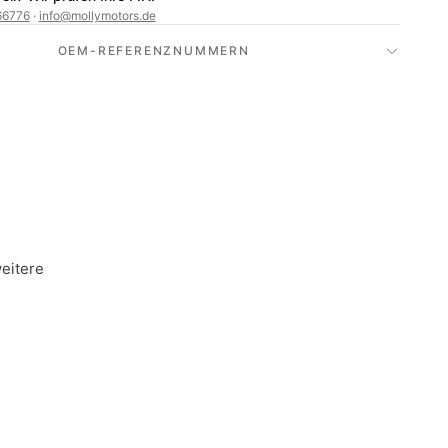
66776
·
info@mollymotors.de
OEM-REFERENZNUMMERN
weitere