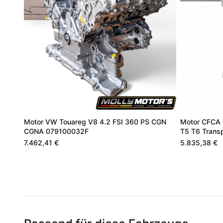
Motor VW Touareg V8 4.2 FSI 360 PS CGN
Motor CFCA 
CGNA 079100032F
T5 T6 Transp
7.462,41 €
5.835,38 €