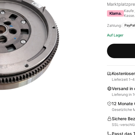
Marktplatzpre
Kaufe 
Klarna.
Kasse
Zahlung:
PayPal
Auf Lager
Kostenloser
Lieferzeit 1–
Versand in
Lieferung in 
12 Monate 
Gesetzliche M
Sichere Be
SSL-verschlü
Passt das Te