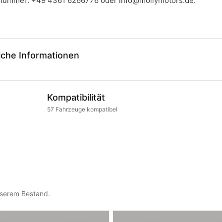
llnummer:
+49 4361 6266776
oder
info@mollymotors.de
.
iche Informationen
Kompatibilität
57
Fahrzeuge
kompatibel
nserem Bestand.