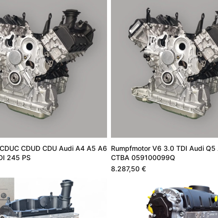
 CDUC CDUD CDU Audi A4 A5 A6
Rumpfmotor V6 3.0 TDI Audi Q5
DI 245 PS
CTBA 059100099Q
8.287,50 €