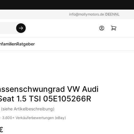
info@mollymotors.de
|
DE
EN
NL
familien
Ratgeber
ssenschwungrad VW Audi
Seat 1.5 TSI 05E105266R
 (siehe Artikelbeschreibung)
v
·
3.600+
Verkäuferbewertungen (eBay)
€