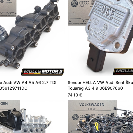
le Audi VW A4 A5 A6 2.7 TDI
Sensor HELLA VW Audi Seat Ško
059129711DC
Touareg A3 4.9 06E907660
74,10 €