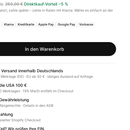
is
:
259,00 €
Direktkauf-Vorteil
−
5
%
jetzt, zahle später – zahle in Raten mit Klarna. Wähle es einfach an der
.
Klarna
Kreditkarte
Apple Pay
Google Pay
Vorkasse
In den Warenkorb
 Versand innerhalb Deutschlands
4 Werktage (DE) · EU ab 30 € · übriges Ausland auf Anfrage
 die USA 100 €
10 Werktagen · 19% MwSt entfällt im Checkout
Gewährleistung
ängelrechte · Details in den AGB
zahlung
sselter Shopify Checkout
il? Wir prüfen Ihre FIN.