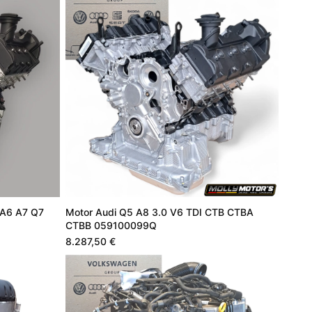
 A6 A7 Q7
Motor Audi Q5 A8 3.0 V6 TDI CTB CTBA
CTBB 059100099Q
8.287,50 €