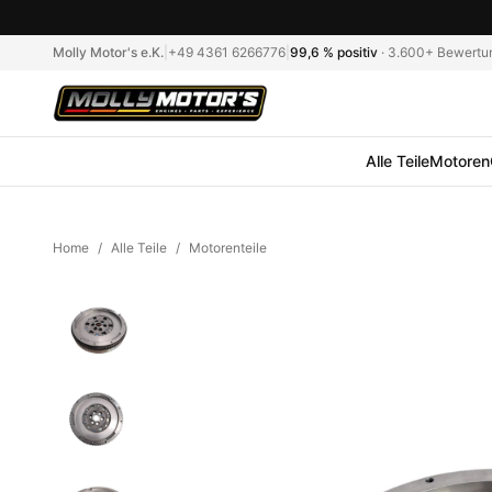
Molly Motor's e.K.
|
+49 4361 6266776
|
99,6 %
positiv
·
3.600+
Bewertu
Alle Teile
Motoren
Home
/
Alle Teile
/
Motorenteile