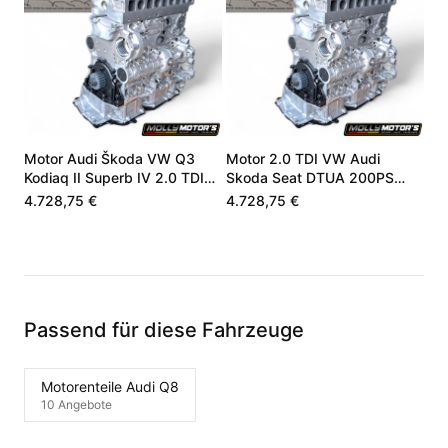
Motor Audi Škoda VW Q3
Motor 2.0 TDI VW Audi
Kodiaq II Superb IV 2.0 TDI
Skoda Seat DTUA 200PS
DXNB DXN 05L100031M
05L100031M
4.728,75 €
4.728,75 €
Passend für diese Fahrzeuge
Motorenteile Audi Q8
10 Angebote