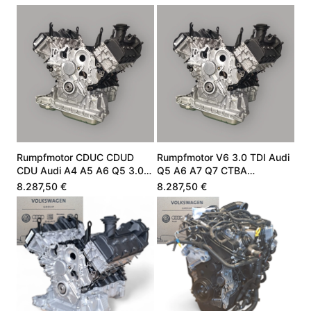
Rumpfmotor CDUC CDUD
Rumpfmotor V6 3.0 TDI Audi
CDU Audi A4 A5 A6 Q5 3.0
Q5 A6 A7 Q7 CTBA
V6 TDI 245 PS
059100099Q
8.287,50 €
8.287,50 €