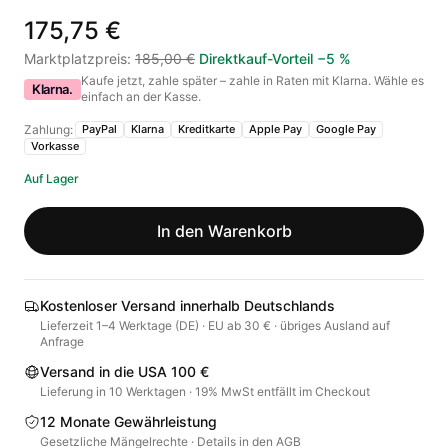
175,75 €
Marktplatzpreis
:
185,00 €
Direktkauf-Vorteil
−
5
%
Kaufe jetzt, zahle später – zahle in Raten mit Klarna. Wähle es
Klarna.
einfach an der Kasse.
Zahlung:
PayPal
Klarna
Kreditkarte
Apple Pay
Google Pay
Vorkasse
Auf Lager
In den Warenkorb
Kostenloser Versand innerhalb Deutschlands
Lieferzeit 1–4 Werktage (DE) · EU ab 30 € · übriges Ausland auf
Anfrage
Versand in die USA 100 €
Lieferung in 10 Werktagen · 19% MwSt entfällt im Checkout
12 Monate Gewährleistung
Gesetzliche Mängelrechte · Details in den AGB