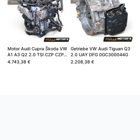
Motor Audi Cupra Škoda VW
Getriebe VW Audi Tiguan Q3
A1 A3 Q2 2.0 TSI CZP CZPA
2.0 UAY DFG 0GC300044G
06K100040B
4.743,38 €
2.208,38 €