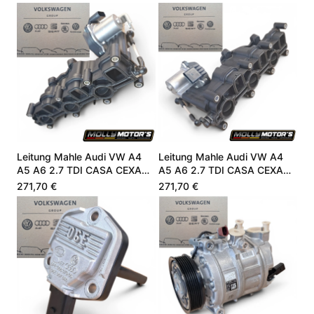
Leitung Mahle Audi VW A4
Leitung Mahle Audi VW A4
A5 A6 2.7 TDI CASA CEXA
A5 A6 2.7 TDI CASA CEXA
059129711DC
059129711DC
271,70 €
271,70 €