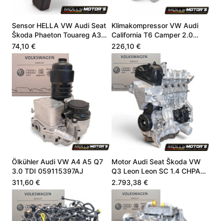
Sensor HELLA VW Audi Seat
Klimakompressor VW Audi
Škoda Phaeton Touareg A3
California T6 Camper 2.0
4.9 06E907660
CZSE DZLA 7LA816803A
74,10 €
226,10 €
Ölkühler Audi VW A4 A5 Q7
Motor Audi Seat Škoda VW
3.0 TDI 059115397AJ
Q3 Leon Leon SC 1.4 CHPA
CHPB 04E100098A
311,60 €
2.793,38 €