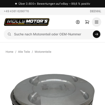
★
Über 3.600+ Bewertungen auf eBay – 99,6 % positiv
+49 4361 6266776
DE
EN
NL
Home
/
Alle Teile
/
Motorenteile