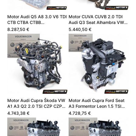
Motor Audi Q5 A8 3.0 V6 TDI
Motor CUVA CUVB 2.0 TDI
CTB CTBA CTBB
Audi Q3 Seat Alhambra VW
059100099Q
04L100090J
8.287,50 €
5.440,50 €
Motor Audi Cupra Škoda VW
Motor Audi Cupra Ford Seat
A1 A3 Q2 2.0 TSI CZP CZPA
A3 Formentor Leon 1.5 TSI
06K100040B
05E100032L
4.743,38 €
4.728,75 €