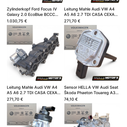
Zylinderkopf Ford Focus IV
Leitung Mahle Audi VW A4
Galaxy 2.0 EcoBlue BCCC
A5 A6 2.7 TDI CASA CEXA
BCCD HG9Q6C032CA
059129711DC
1.030,75 €
271,70 €
Leitung Mahle Audi VW A4
Sensor HELLA VW Audi Seat
A5 A6 2.7 TDI CASA CEXA
Škoda Phaeton Touareg A3
059129711DC
4.9 06E907660
271,70 €
74,10 €