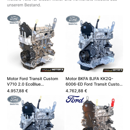
unserem Bestand.
Motor Ford Transit Custom
Motor BKFA BJFA KK2Q-
V710 2.0 EcoBlue
6006-ED Ford Transit Custom
PZ3Q6006EB
2.0 EcoBlue
4.957,88 €
4.762,88 €