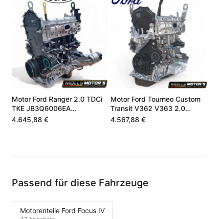
Motor Ford Ranger 2.0 TDCi
Motor Ford Tourneo Custom
TKE JB3Q6006EA
Transit V362 V363 2.0
JB3Q6006FB
EcoBlue GK2Q6006HG
4.645,88 €
4.567,88 €
Passend für diese Fahrzeuge
Motorenteile Ford Focus IV