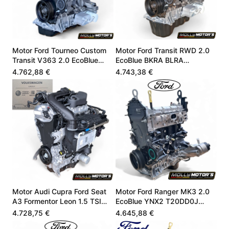
Motor Ford Tourneo Custom
Motor Ford Transit RWD 2.0
Transit V363 2.0 EcoBlue
EcoBlue BKRA BLRA
KK2Q6006ED
KK3Q6006HC
4.762,88 €
4.743,38 €
Motor Audi Cupra Ford Seat
Motor Ford Ranger MK3 2.0
A3 Formentor Leon 1.5 TSI
EcoBlue YNX2 T20DD0J
05E100032L
BC2X 2759669
4.728,75 €
4.645,88 €