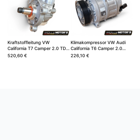
Kraftstoffleitung VW
Klimakompressor VW Audi
California T7 Camper 2.0 TDI
California T6 Camper 2.0
DZLA DSSA 05L130755B
CZSE DZLA 7LA816803A
520,60 €
226,10 €