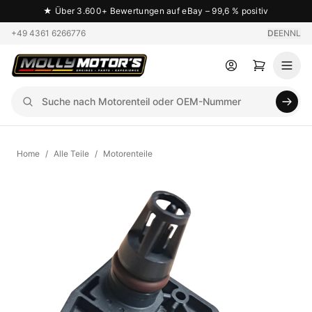
★
Über 3.600+ Bewertungen auf eBay – 99,6 % positiv
+49 4361 6266776
DE
EN
NL
Home
/
Alle Teile
/
Motorenteile