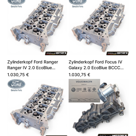
Zylinderkopf Ford Ranger
Zylinderkopf Ford Focus IV
Ranger IV 2.0 EcoBlue
Galaxy 2.0 EcoBlue BCCC
JB3Q6C032AB
BCCD HG9Q6C032CA
1.030,75 €
1.030,75 €