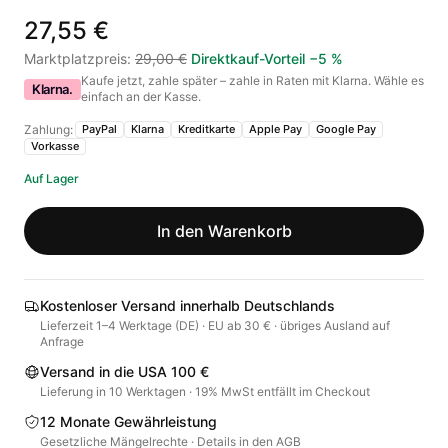
27,55 €
Marktplatzpreis
:
29,00 €
Direktkauf-Vorteil
−
5
%
Kaufe jetzt, zahle später – zahle in Raten mit Klarna. Wähle es
Klarna.
einfach an der Kasse.
Zahlung:
PayPal
Klarna
Kreditkarte
Apple Pay
Google Pay
Vorkasse
Auf Lager
In den Warenkorb
Kostenloser Versand innerhalb Deutschlands
Lieferzeit 1–4 Werktage (DE) · EU ab 30 € · übriges Ausland auf
Anfrage
Versand in die USA 100 €
Lieferung in 10 Werktagen · 19% MwSt entfällt im Checkout
12 Monate Gewährleistung
Gesetzliche Mängelrechte · Details in den AGB