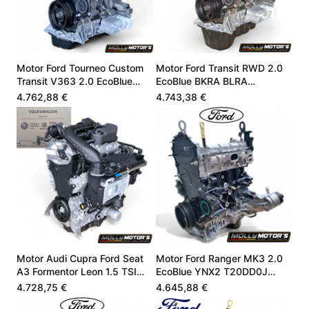
Motor Ford Tourneo Custom
Motor Ford Transit RWD 2.0
Transit V363 2.0 EcoBlue
EcoBlue BKRA BLRA
KK2Q6006ED
KK3Q6006HC
4.762,88 €
4.743,38 €
Motor Audi Cupra Ford Seat
Motor Ford Ranger MK3 2.0
A3 Formentor Leon 1.5 TSI
EcoBlue YNX2 T20DD0J
05E100032L
BC2X 2759669
4.728,75 €
4.645,88 €