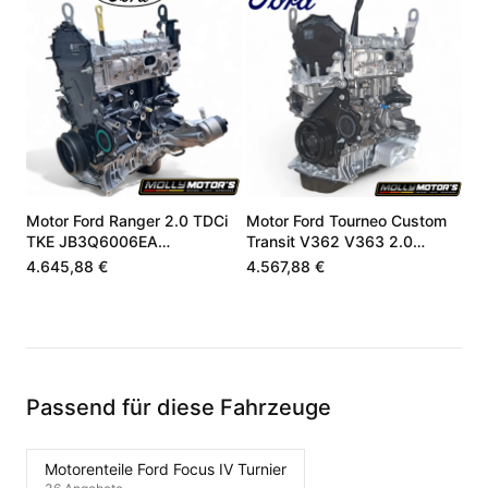
Motor Ford Ranger 2.0 TDCi
Motor Ford Tourneo Custom
TKE JB3Q6006EA
Transit V362 V363 2.0
JB3Q6006FB
EcoBlue GK2Q6006HG
4.645,88 €
4.567,88 €
Passend für diese Fahrzeuge
Motorenteile Ford Focus IV Turnier