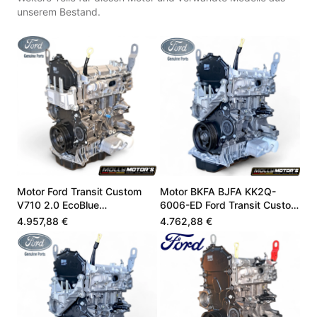
unserem Bestand.
Motor Ford Transit Custom
Motor BKFA BJFA KK2Q-
V710 2.0 EcoBlue
6006-ED Ford Transit Custom
PZ3Q6006EB
2.0 EcoBlue
4.957,88 €
4.762,88 €