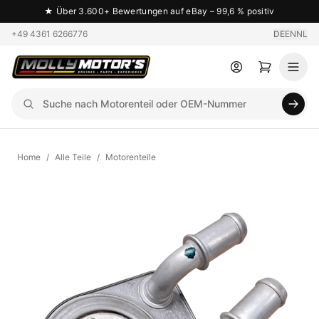
★
Über 3.600+ Bewertungen auf eBay – 99,6 % positiv
+49 4361 6266776
DE
EN
NL
Home
/
Alle Teile
/
Motorenteile