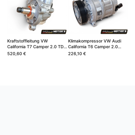
Kraftstoffleitung VW
Klimakompressor VW Audi
California T7 Camper 2.0 TDI
California T6 Camper 2.0
DZLA DSSA 05L130755B
CZSE DZLA 7LA816803A
520,60 €
226,10 €