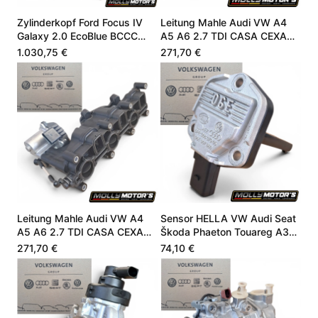
Zylinderkopf Ford Focus IV
Leitung Mahle Audi VW A4
Galaxy 2.0 EcoBlue BCCC
A5 A6 2.7 TDI CASA CEXA
BCCD HG9Q6C032CA
059129711DC
1.030,75 €
271,70 €
Leitung Mahle Audi VW A4
Sensor HELLA VW Audi Seat
A5 A6 2.7 TDI CASA CEXA
Škoda Phaeton Touareg A3
059129711DC
4.9 06E907660
271,70 €
74,10 €