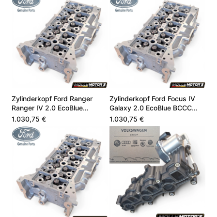
Zylinderkopf Ford Ranger
Zylinderkopf Ford Focus IV
Ranger IV 2.0 EcoBlue
Galaxy 2.0 EcoBlue BCCC
JB3Q6C032AB
BCCD HG9Q6C032CA
1.030,75 €
1.030,75 €