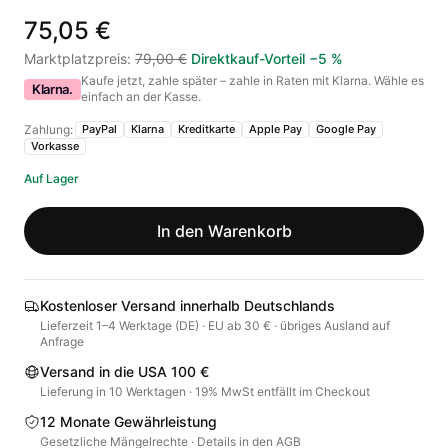
75,05 €
Marktplatzpreis
:
79,00 €
Direktkauf-Vorteil
−
5
%
Kaufe jetzt, zahle später – zahle in Raten mit Klarna. Wähle es
Klarna.
einfach an der Kasse.
Zahlung:
PayPal
Klarna
Kreditkarte
Apple Pay
Google Pay
Vorkasse
Auf Lager
In den Warenkorb
Kostenloser Versand innerhalb Deutschlands
Lieferzeit 1–4 Werktage (DE) · EU ab 30 € · übriges Ausland auf
Anfrage
Versand in die USA 100 €
Lieferung in 10 Werktagen · 19% MwSt entfällt im Checkout
12 Monate Gewährleistung
Gesetzliche Mängelrechte · Details in den AGB