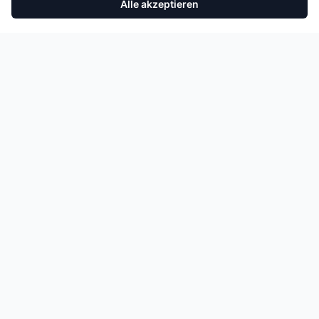
Alle akzeptieren
Teilmotor VW Seat Golf Leon 1.5 TSI DAC DACA DACB 05E103023
In den Warenkorb
2.793,38 €
NEUZUGÄNGE & ANGEBOTE
Erhalten Sie eine E-Mail, wenn neue Motoren und Teile
eintreffen. Kein Spam.
Anmelden