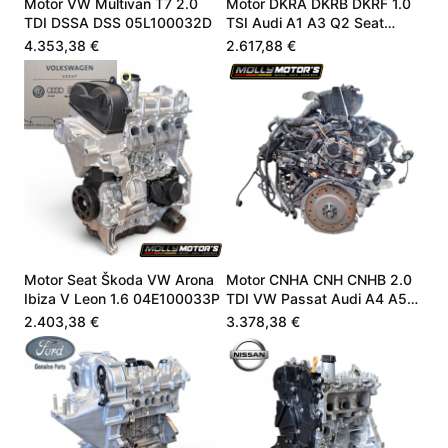
Motor VW Multivan T7 2.0
Motor DKRA DKRB DKRF 1.0
TDI DSSA DSS 05L100032D
TSI Audi A1 A3 Q2 Seat
Škoda VW Neu
4.353,38 €
2.617,88 €
Motor Seat Škoda VW Arona
Motor CNHA CNH CNHB 2.0
Ibiza V Leon 1.6 04E100033P
TDI VW Passat Audi A4 A5
Q5 190 PS
2.403,38 €
3.378,38 €