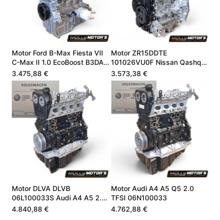
Motor Ford B-Max Fiesta VII
Motor ZR15DDTE
C-Max II 1.0 EcoBoost B3DA
101026VU0F Nissan Qashqai
B7DA LX6G6006UA
III 1.5 VC-T 205 PS
3.475,88 €
3.573,38 €
Motor DLVA DLVB
Motor Audi A4 A5 Q5 2.0
06L100033S Audi A4 A5 2.0
TFSI 06N100033
TFSI Mild-Hybrid Neu
4.840,88 €
4.762,88 €