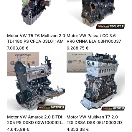
Motor VW T5 T6 Multivan 2.0
Motor VW Passat CC 3.6
TDI 180 PS CFCA 03L011AM
VR6 CNNA BLV 03H100037
7.063,88 €
6.288,75 €
Motor VW Amarok 2.0 BiTDI
Motor VW Multivan T7 2.0
205 PS DXKD 0XW100092L
TDI DSSA DSS 05L100032D
Neu
4.645,88 €
4.353,38 €