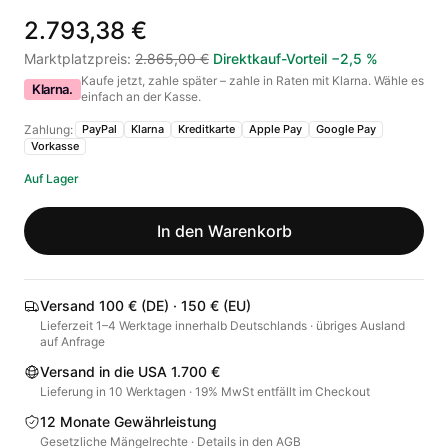
2.793,38 €
Marktplatzpreis
:
2.865,00 €
Direktkauf-Vorteil
−
2,5
%
Kaufe jetzt, zahle später – zahle in Raten mit Klarna. Wähle es
Klarna.
einfach an der Kasse.
Zahlung:
PayPal
Klarna
Kreditkarte
Apple Pay
Google Pay
Vorkasse
Auf Lager
In den Warenkorb
Versand 100 € (DE) · 150 € (EU)
Lieferzeit 1–4 Werktage innerhalb Deutschlands · übriges Ausland
auf Anfrage
Versand in die USA 1.700 €
Lieferung in 10 Werktagen · 19% MwSt entfällt im Checkout
12 Monate Gewährleistung
Gesetzliche Mängelrechte · Details in den AGB