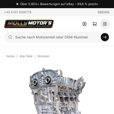
★
Über 3.600+ Bewertungen auf eBay – 99,6 % positiv
+49 4361 6266776
DE
EN
NL
Home
/
Alle Teile
/
Motoren