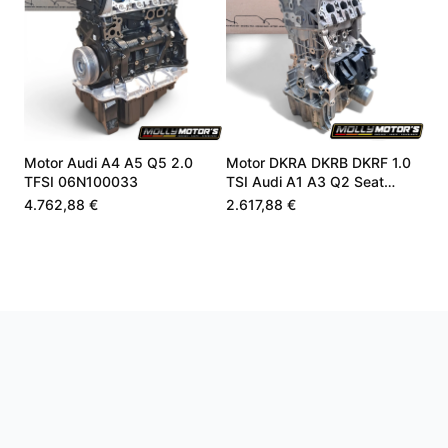
Motor Audi A4 A5 Q5 2.0
Motor DKRA DKRB DKRF 1.0
TFSI 06N100033
TSI Audi A1 A3 Q2 Seat
Škoda VW Neu
4.762,88 €
2.617,88 €