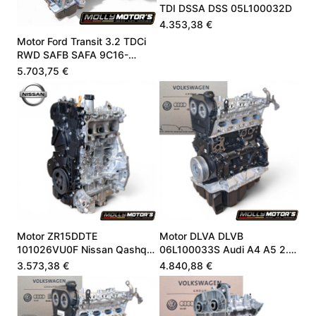
TDI DSSA DSS 05L100032D
4.353,38 €
Motor Ford Transit 3.2 TDCi
RWD SAFB SAFA 9C16-
6006-BA 1711975
5.703,75 €
Motor ZR15DDTE
Motor DLVA DLVB
101026VU0F Nissan Qashqai
06L100033S Audi A4 A5 2.0
III 1.5 VC-T 205 PS
TFSI Mild-Hybrid Neu
3.573,38 €
4.840,88 €