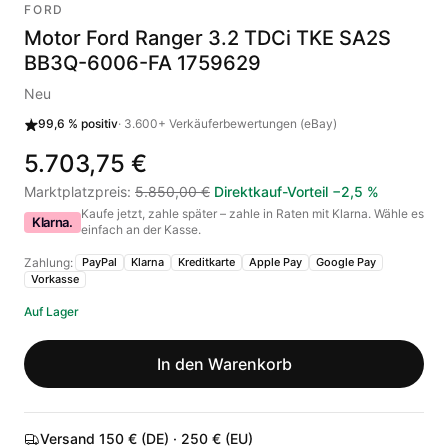
FORD
Motor Ford Ranger 3.2 TDCi TKE SA2S
BB3Q-6006-FA 1759629
Neu
99,6 %
positiv
·
3.600+
Verkäuferbewertungen (eBay)
5.703,75 €
Marktplatzpreis
:
5.850,00 €
Direktkauf-Vorteil
−
2,5
%
Kaufe jetzt, zahle später – zahle in Raten mit Klarna. Wähle es
Klarna.
einfach an der Kasse.
Zahlung:
PayPal
Klarna
Kreditkarte
Apple Pay
Google Pay
Vorkasse
Auf Lager
In den Warenkorb
Versand 150 € (DE) · 250 € (EU)