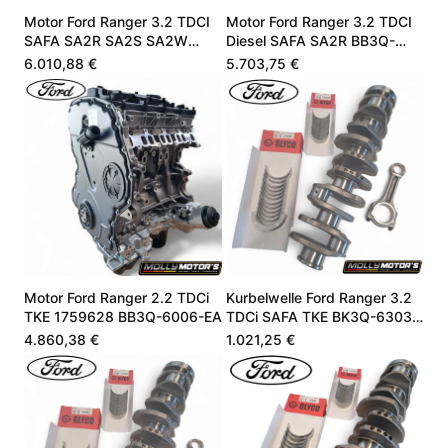
Motor Ford Ranger 3.2 TDCI
Motor Ford Ranger 3.2 TDCI
SAFA SA2R SA2S SA2W
Diesel SAFA SA2R BB3Q-
FB3Q6006GA
6006-FA Neu
6.010,88 €
5.703,75 €
Motor Ford Ranger 2.2 TDCi
Kurbelwelle Ford Ranger 3.2
TKE 1759628 BB3Q-6006-EA
TDCi SAFA TKE BK3Q-6303-
EA
4.860,38 €
1.021,25 €