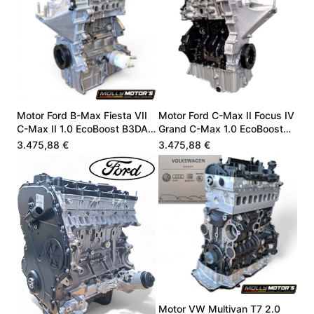
Motor Ford B-Max Fiesta VII
Motor Ford C-Max II Focus IV
C-Max II 1.0 EcoBoost B3DA
Grand C-Max 1.0 EcoBoost
B7DA LX6G6006UA
J1DG6006AA
3.475,88 €
3.475,88 €
Motor VW Multivan T7 2.0