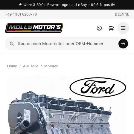
★
Über 3.600+ Bewertungen auf eBay – 99,6 % positiv
+49 4361 6266776
DE
EN
NL
Home
/
Alle Teile
/
Motoren