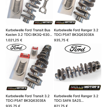
Kurbelwelle Ford Transit Bus
Kurbelwelle Ford Ranger 3.2
Kasten 3.2 TDCi BK3Q-6303-
TDCi P5AT BK3Q6303EA
EA 1699861
1.021,25 €
935,75 €
Kurbelwelle Ford Transit 3.2
Kurbelwelle Ford Ranger 3.2
TDCi P5AT BK3Q6303EA
TDCi SAFA SA2S
BK3Q6303EA 1699861
935,75 €
821,75 €