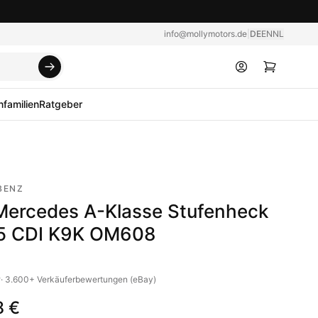
info@mollymotors.de
|
DE
EN
NL
familien
Ratgeber
BENZ
Mercedes A-Klasse Stufenheck
.5 CDI K9K OM608
v
·
3.600+
Verkäuferbewertungen (eBay)
8 €