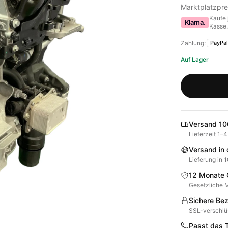
Marktplatzpre
Kaufe 
Klarna.
Kasse
Zahlung:
PayPal
Auf Lager
Versand 100
Lieferzeit 1–
Versand in
Lieferung in 
12 Monate 
Gesetzliche M
Sichere Be
SSL-verschlü
Passt das Te