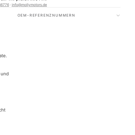
66776
·
info@mollymotors.de
OEM-REFERENZNUMMERN
ate.
 und
cht