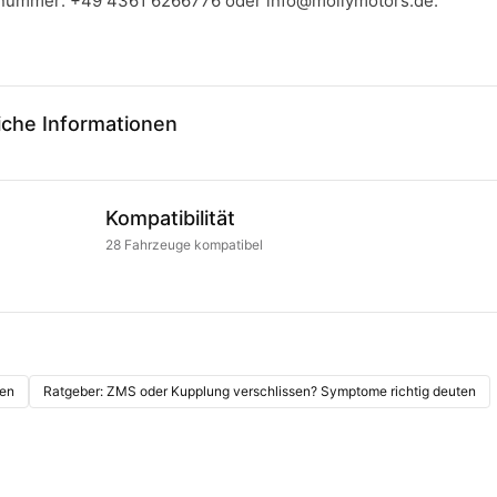
llnummer:
+49 4361 6266776
oder
info@mollymotors.de
.
iche Informationen
Kompatibilität
28
Fahrzeuge
kompatibel
en
Ratgeber: ZMS oder Kupplung verschlissen? Symptome richtig deuten