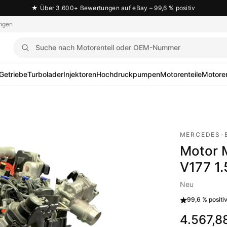
★
Über 3.600+ Bewertungen auf eBay – 99,6 % positiv
ngen
Getriebe
Turbolader
Injektoren
Hochdruckpumpen
Motorenteile
Motoren
MERCEDES-
Motor 
V177 1
Neu
99,6 %
positi
4.567,8