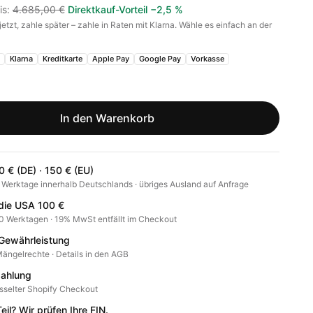
is
:
4.685,00 €
Direktkauf-Vorteil
−
2,5
%
jetzt, zahle später – zahle in Raten mit Klarna. Wähle es einfach an der
.
Klarna
Kreditkarte
Apple Pay
Google Pay
Vorkasse
In den Warenkorb
 € (DE) · 150 € (EU)
4 Werktage innerhalb Deutschlands · übriges Ausland auf Anfrage
 die USA 100 €
10 Werktagen · 19% MwSt entfällt im Checkout
Gewährleistung
ängelrechte · Details in den AGB
zahlung
sselter Shopify Checkout
il? Wir prüfen Ihre FIN.