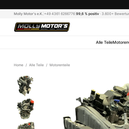
Molly Motor's e.K.
|
+49 4361 6266776
|
99,6 %
positiv
·
3.600+
Bewertu
Alle Teile
Motoren
Home
/
Alle Teile
/
Motorenteile