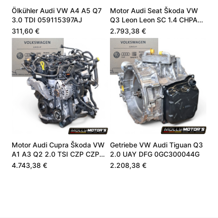
Ölkühler Audi VW A4 A5 Q7
Motor Audi Seat Škoda VW
3.0 TDI 059115397AJ
Q3 Leon Leon SC 1.4 CHPA
CHPB 04E100098A
311,60 €
2.793,38 €
Motor Audi Cupra Škoda VW
Getriebe VW Audi Tiguan Q3
A1 A3 Q2 2.0 TSI CZP CZPA
2.0 UAY DFG 0GC300044G
06K100040B
4.743,38 €
2.208,38 €