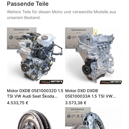
Passende Teile
Weitere Teile für diesen Motor und verwandte Modelle aus
unserem Bestand.
Motor DXDB 05E100032D 1.5
Motor DXD DXDB
TSI VW Audi Seat Škoda
05E100033A 1.5 TSI VW
Superb A3
Audi Seat Skoda Cupra
4.533,75 €
3.573,38 €