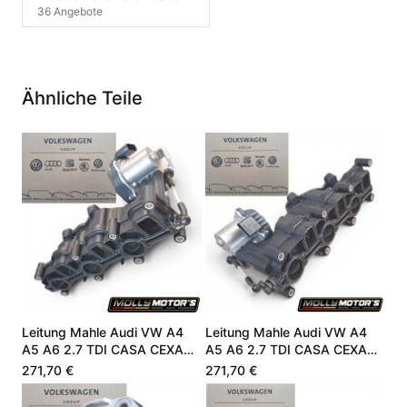
36 Angebote
Ähnliche Teile
Leitung Mahle Audi VW A4
Leitung Mahle Audi VW A4
A5 A6 2.7 TDI CASA CEXA
A5 A6 2.7 TDI CASA CEXA
059129711DC
059129711DC
271,70 €
271,70 €