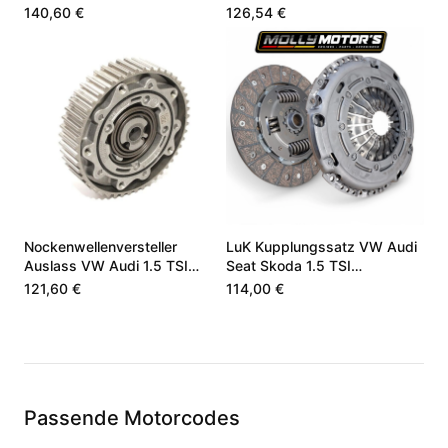
TSI Neu
5Q0820803P
140,60 €
126,54 €
Nockenwellenversteller
LuK Kupplungssatz VW Audi
Auslass VW Audi 1.5 TSI
Seat Skoda 1.5 TSI
05E109088E
05E141015F
121,60 €
114,00 €
Passende Motorcodes