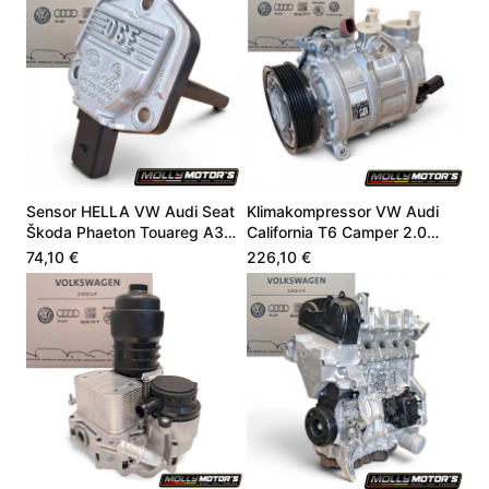
Sensor HELLA VW Audi Seat
Klimakompressor VW Audi
Škoda Phaeton Touareg A3
California T6 Camper 2.0
4.9 06E907660
CZSE DZLA 7LA816803A
74,10 €
226,10 €