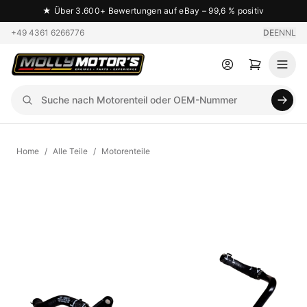
★
Über 3.600+ Bewertungen auf eBay – 99,6 % positiv
+49 4361 6266776
DE
EN
NL
Home
/
Alle Teile
/
Motorenteile