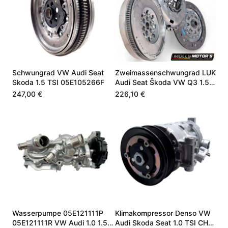
Schwungrad VW Audi Seat
Zweimassenschwungrad LUK
Skoda 1.5 TSI 05E105266F
Audi Seat Škoda VW Q3 1.5
TSI 05E105266G
247,00 €
226,10 €
Wasserpumpe 05E121111P
Klimakompressor Denso VW
05E121111R VW Audi 1.0 1.5
Audi Skoda Seat 1.0 TSI CHZ