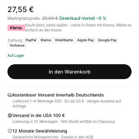
27,55 €
Marktplatzpreis
:
29,00 €
Direktkauf-Vorteil
−
5
%
Kaufe jetzt, zahle später – zahle in Raten mit Klarna. Wähle es
Klarna.
einfach an der Kasse.
Zahlung:
PayPal
Klarna
Kreditkarte
Apple Pay
Google Pay
Vorkasse
Auf Lager
In den Warenkorb
Kostenloser Versand innerhalb Deutschlands
Lieferzeit 1–4 Werktage (DE) · EU ab 30 € · übriges Ausland auf
Anfrage
Versand in die USA 100 €
Lieferung in 10 Werktagen · 19% MwSt entfällt im Checkout
12 Monate Gewährleistung
Gesetzliche Mängelrechte · Details in den AGB