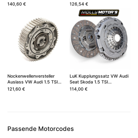
TSI Neu
5Q0820803P
140,60 €
126,54 €
Nockenwellenversteller
LuK Kupplungssatz VW Audi
Auslass VW Audi 1.5 TSI
Seat Skoda 1.5 TSI
05E109088E
05E141015F
121,60 €
114,00 €
Passende Motorcodes