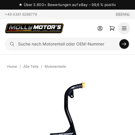
★
Über 3.600+ Bewertungen auf eBay – 99,6 % positiv
+49 4361 6266776
DE
EN
NL
Home
/
Alle Teile
/
Motorenteile