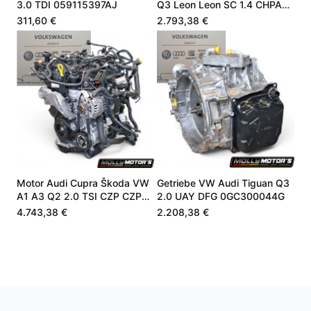
3.0 TDI 059115397AJ
Q3 Leon Leon SC 1.4 CHPA
CHPB 04E100098A
311,60 €
2.793,38 €
Motor Audi Cupra Škoda VW
Getriebe VW Audi Tiguan Q3
A1 A3 Q2 2.0 TSI CZP CZPA
2.0 UAY DFG 0GC300044G
06K100040B
4.743,38 €
2.208,38 €