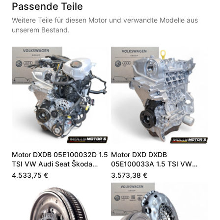
Passende Teile
Weitere Teile für diesen Motor und verwandte Modelle aus
unserem Bestand.
Motor DXDB 05E100032D 1.5
Motor DXD DXDB
TSI VW Audi Seat Škoda
05E100033A 1.5 TSI VW
Superb A3
Audi Seat Skoda Cupra
4.533,75 €
3.573,38 €