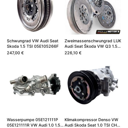
Schwungrad VW Audi Seat
Zweimassenschwungrad LUK
Skoda 1.5 TSI 05E105266F
Audi Seat Škoda VW Q3 1.5
TSI 05E105266G
247,00 €
226,10 €
Wasserpumpe 05E121111P
Klimakompressor Denso VW
05E121111R VW Audi 1.0 1.5
Audi Skoda Seat 1.0 TSI CHZ