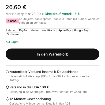
26,60 €
Marktplatzpreis
:
28,00 €
Direktkauf-Vorteil
−
5
%
Kaufe jetzt, zahle später – zahle in Raten mit Klarna. Wähle es
Klarna.
einfach an der Kasse.
Zahlung:
PayPal
Klarna
Kreditkarte
Apple Pay
Google Pay
Vorkasse
Auf Lager
In den Warenkorb
Kostenloser Versand innerhalb Deutschlands
Lieferzeit 1–4 Werktage (DE) · EU ab 30 € · übriges Ausland auf
Anfrage
Versand in die USA 100 €
Lieferung in 10 Werktagen · 19% MwSt entfällt im Checkout
12 Monate Gewährleistung
Gesetzliche Mängelrechte · Details in den AGB