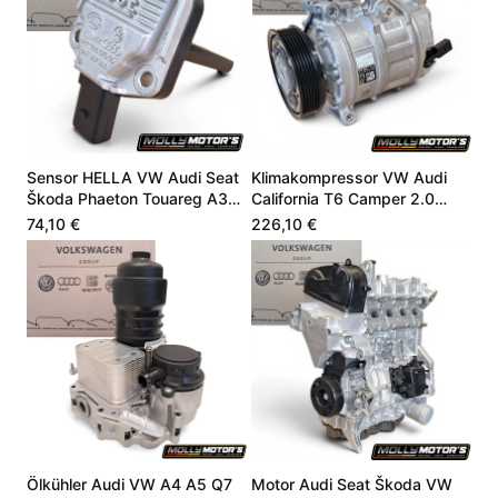
Sensor HELLA VW Audi Seat
Klimakompressor VW Audi
Škoda Phaeton Touareg A3
California T6 Camper 2.0
4.9 06E907660
CZSE DZLA 7LA816803A
74,10 €
226,10 €
Ölkühler Audi VW A4 A5 Q7
Motor Audi Seat Škoda VW