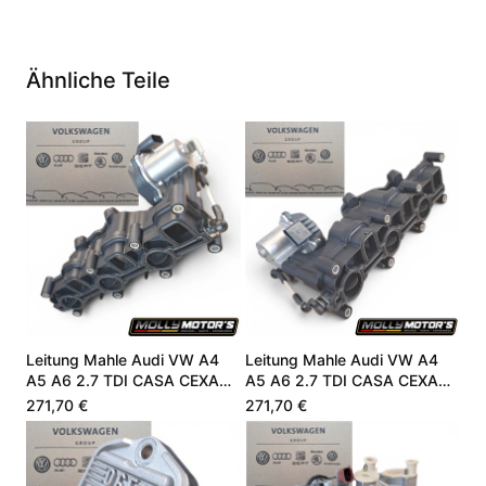
Ähnliche Teile
Leitung Mahle Audi VW A4
Leitung Mahle Audi VW A4
A5 A6 2.7 TDI CASA CEXA
A5 A6 2.7 TDI CASA CEXA
059129711DC
059129711DC
271,70 €
271,70 €