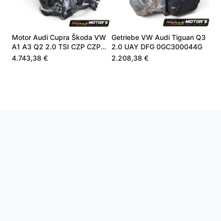
Motor Audi Cupra Škoda VW
Getriebe VW Audi Tiguan Q3
A1 A3 Q2 2.0 TSI CZP CZPA
2.0 UAY DFG 0GC300044G
06K100040B
4.743,38 €
2.208,38 €