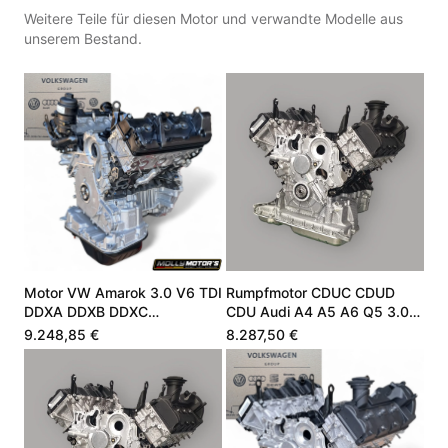
Weitere Teile für diesen Motor und verwandte Modelle aus
unserem Bestand.
Motor VW Amarok 3.0 V6 TDI
Rumpfmotor CDUC CDUD
DDXA DDXB DDXC
CDU Audi A4 A5 A6 Q5 3.0
059100042E
V6 TDI 245 PS
9.248,85 €
8.287,50 €