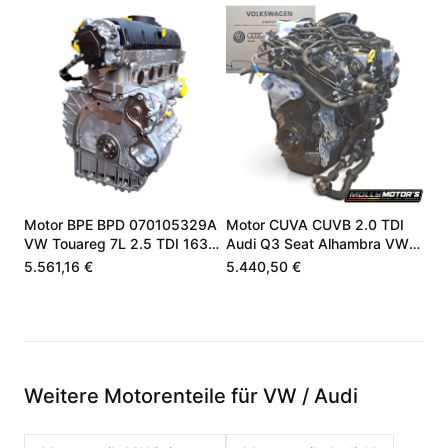
Motor BPE BPD 070105329A
Motor CUVA CUVB 2.0 TDI
VW Touareg 7L 2.5 TDI 163
Audi Q3 Seat Alhambra VW
174 PS
04L100090J
5.561,16 €
5.440,50 €
Weitere Motorenteile für VW / Audi