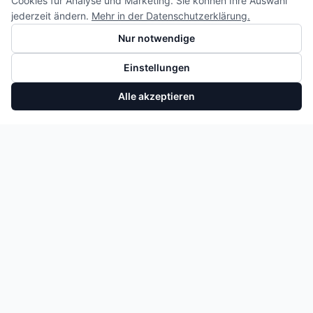
Cookies für Analyse und Marketing. Sie können Ihre Auswahl
jederzeit ändern.
Mehr in der Datenschutzerklärung.
Nur notwendige
Einstellungen
Alle akzeptieren
Differenzdrucksensor VW Audi Skoda Seat 1.5 TSI DXD 05E131552P
In den Warenkorb
125,40 €
NEUZUGÄNGE & ANGEBOTE
Erhalten Sie eine E-Mail, wenn neue Motoren und Teile
eintreffen. Kein Spam.