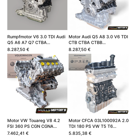
Rumpfmotor V6 3.0 TDI Audi
Motor Audi Q5 A8 3.0 V6 TDI
Q5 A6 A7 Q7 CTBA
CTB CTBA CTBB
059100099Q
059100099Q
8.287,50 €
8.287,50 €
Motor VW Touareg V8 4.2
Motor CFCA 03L100092A 2.0
FSI 360 PS CGN CGNA
TDI 180 PS VW T5 T6
079100032F
Transporter
7.462,41 €
5.835,38 €