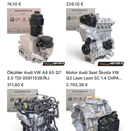
4.9 06E907660
CZSE DZLA 7LA816803A
74,10 €
226,10 €
Ölkühler Audi VW A4 A5 Q7
Motor Audi Seat Škoda VW
3.0 TDI 059115397AJ
Q3 Leon Leon SC 1.4 CHPA
CHPB 04E100098A
311,60 €
2.793,38 €