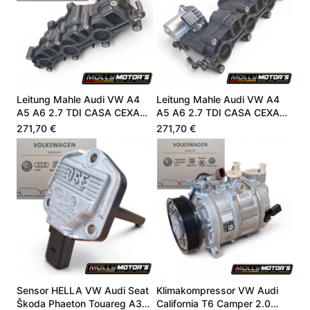
Leitung Mahle Audi VW A4
Leitung Mahle Audi VW A4
A5 A6 2.7 TDI CASA CEXA
A5 A6 2.7 TDI CASA CEXA
059129711DC
059129711DC
271,70 €
271,70 €
Sensor HELLA VW Audi Seat
Klimakompressor VW Audi
Škoda Phaeton Touareg A3
California T6 Camper 2.0