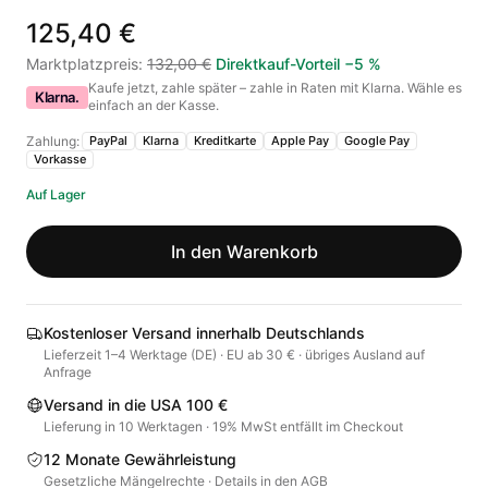
125,40 €
Marktplatzpreis
:
132,00 €
Direktkauf-Vorteil
−
5
%
Kaufe jetzt, zahle später – zahle in Raten mit Klarna. Wähle es
Klarna.
einfach an der Kasse.
Zahlung:
PayPal
Klarna
Kreditkarte
Apple Pay
Google Pay
Vorkasse
Auf Lager
In den Warenkorb
Kostenloser Versand innerhalb Deutschlands
Lieferzeit 1–4 Werktage (DE) · EU ab 30 € · übriges Ausland auf
Anfrage
Versand in die USA 100 €
Lieferung in 10 Werktagen · 19% MwSt entfällt im Checkout
12 Monate Gewährleistung
Gesetzliche Mängelrechte · Details in den AGB