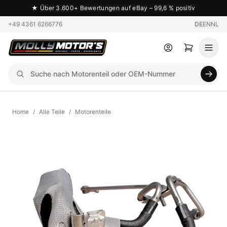
★
Über 3.600+ Bewertungen auf eBay – 99,6 % positiv
+49 4361 6266776
DE
EN
NL
Home
/
Alle Teile
/
Motorenteile