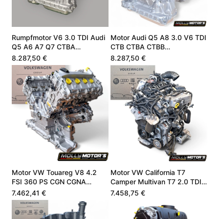
Rumpfmotor V6 3.0 TDI Audi
Motor Audi Q5 A8 3.0 V6 TDI
Q5 A6 A7 Q7 CTBA
CTB CTBA CTBB
059100099Q
059100099Q
8.287,50 €
8.287,50 €
Motor VW Touareg V8 4.2
Motor VW California T7
FSI 360 PS CGN CGNA
Camper Multivan T7 2.0 TDI
079100032F
DZLA DZL 05L100033F
7.462,41 €
7.458,75 €