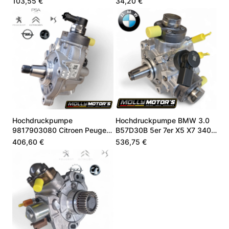
103,55 €
34,20 €
Hochdruckpumpe
Hochdruckpumpe BMW 3.0
9817903080 Citroen Peugeot
B57D30B 5er 7er X5 X7 340
1.5 BlueHDi DV5RC
PS 13518599201
406,60 €
536,75 €