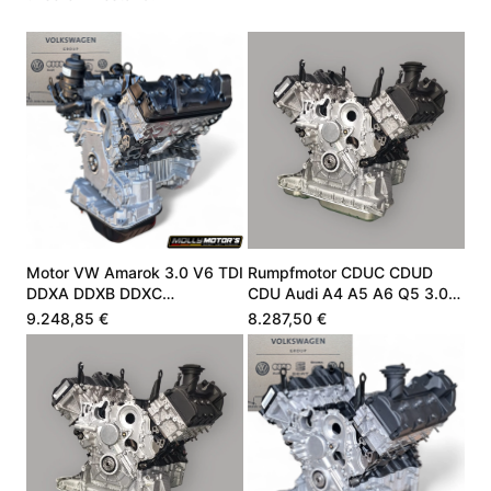
Motor VW Amarok 3.0 V6 TDI
Rumpfmotor CDUC CDUD
DDXA DDXB DDXC
CDU Audi A4 A5 A6 Q5 3.0
059100042E
V6 TDI 245 PS
9.248,85 €
8.287,50 €