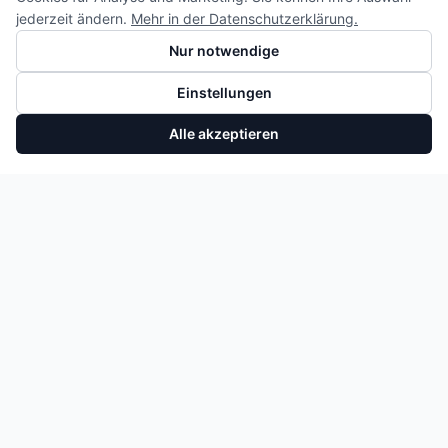
jederzeit ändern.
Mehr in der Datenschutzerklärung.
Nur notwendige
Einstellungen
Alle akzeptieren
Hochdruckpumpe 059130755DF 0445010868 Audi A4 A5 A6 3.0 V6 TDI
In den Warenkorb
660,25 €
NEUZUGÄNGE & ANGEBOTE
Erhalten Sie eine E-Mail, wenn neue Motoren und Teile
eintreffen. Kein Spam.