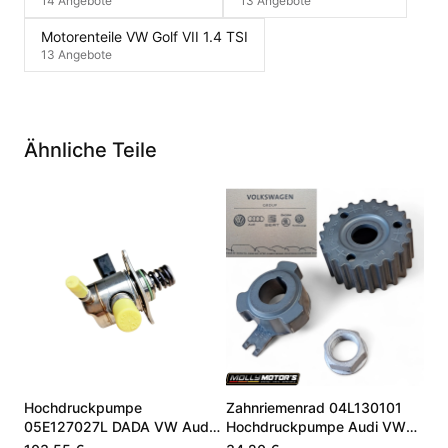
14 Angebote
13 Angebote
Motorenteile VW Golf VII 1.4 TSI
13 Angebote
Ähnliche Teile
Hochdruckpumpe
Zahnriemenrad 04L130101
05E127027L DADA VW Audi
Hochdruckpumpe Audi VW
Skoda Cupra 1.5 TSI
Skoda 2.0 TDI