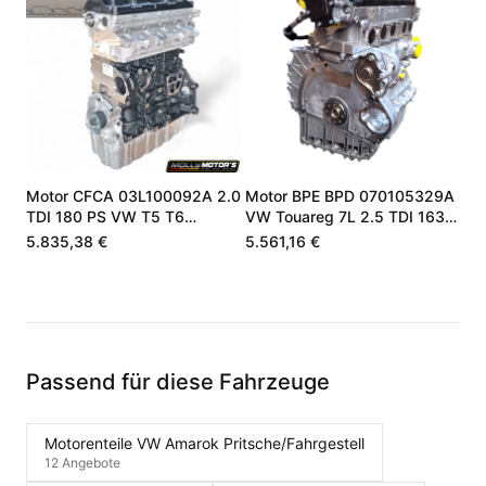
Motor CFCA 03L100092A 2.0
Motor BPE BPD 070105329A
TDI 180 PS VW T5 T6
VW Touareg 7L 2.5 TDI 163
Transporter
174 PS
5.835,38 €
5.561,16 €
Passend für diese Fahrzeuge
Motorenteile VW Amarok Pritsche/Fahrgestell
12 Angebote