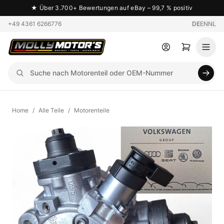
★
Über 3.700+ Bewertungen auf eBay – 99,7 % positiv
+49 4361 6266776
DE
EN
NL
Home
/
Alle Teile
/
Motorenteile