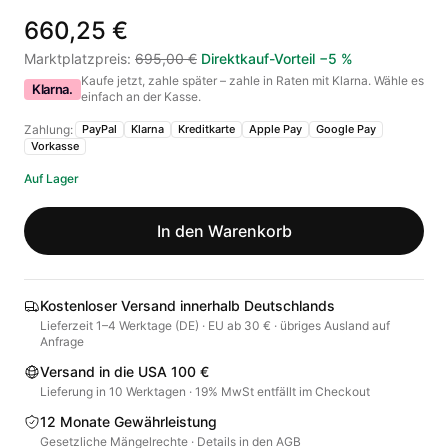
660,25 €
Marktplatzpreis
:
695,00 €
Direktkauf-Vorteil
−
5
%
Kaufe jetzt, zahle später – zahle in Raten mit Klarna. Wähle es
Klarna.
einfach an der Kasse.
Zahlung:
PayPal
Klarna
Kreditkarte
Apple Pay
Google Pay
Vorkasse
Auf Lager
In den Warenkorb
Kostenloser Versand innerhalb Deutschlands
Lieferzeit 1–4 Werktage (DE) · EU ab 30 € · übriges Ausland auf
Anfrage
Versand in die USA 100 €
Lieferung in 10 Werktagen · 19% MwSt entfällt im Checkout
12 Monate Gewährleistung
Gesetzliche Mängelrechte · Details in den AGB