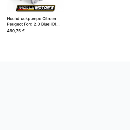
Hochdruckpumpe Citroen
Peugeot Ford 2.0 BlueHDI
TDCi 1610279980
460,75 €