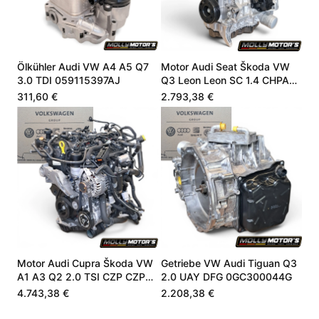
Ölkühler Audi VW A4 A5 Q7
Motor Audi Seat Škoda VW
3.0 TDI 059115397AJ
Q3 Leon Leon SC 1.4 CHPA
CHPB 04E100098A
311,60 €
2.793,38 €
Motor Audi Cupra Škoda VW
Getriebe VW Audi Tiguan Q3
A1 A3 Q2 2.0 TSI CZP CZPA
2.0 UAY DFG 0GC300044G
06K100040B
4.743,38 €
2.208,38 €