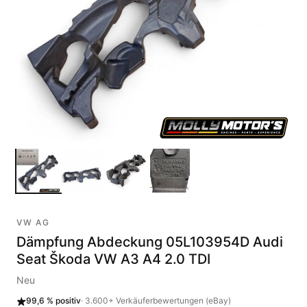
VW AG
Dämpfung Abdeckung 05L103954D Audi
Seat Škoda VW A3 A4 2.0 TDI
Neu
99,6 %
positiv
·
3.600+
Verkäuferbewertungen (eBay)