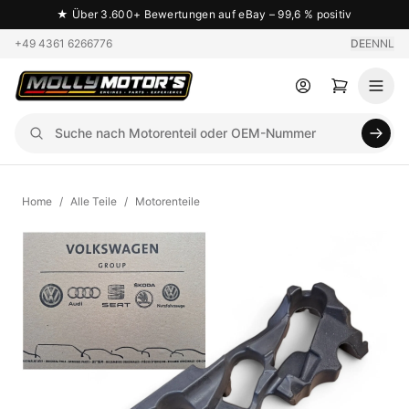
★
Über 3.600+ Bewertungen auf eBay – 99,6 % positiv
+49 4361 6266776
DE
EN
NL
Home
/
Alle Teile
/
Motorenteile