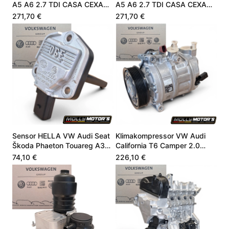
A5 A6 2.7 TDI CASA CEXA
A5 A6 2.7 TDI CASA CEXA
059129711DC
059129711DC
271,70 €
271,70 €
Sensor HELLA VW Audi Seat
Klimakompressor VW Audi
Škoda Phaeton Touareg A3
California T6 Camper 2.0
4.9 06E907660
CZSE DZLA 7LA816803A
74,10 €
226,10 €