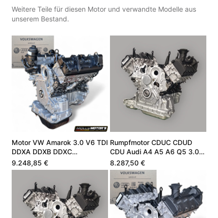
Weitere Teile für diesen Motor und verwandte Modelle aus
unserem Bestand.
Motor VW Amarok 3.0 V6 TDI
Rumpfmotor CDUC CDUD
DDXA DDXB DDXC
CDU Audi A4 A5 A6 Q5 3.0
059100042E
V6 TDI 245 PS
9.248,85 €
8.287,50 €