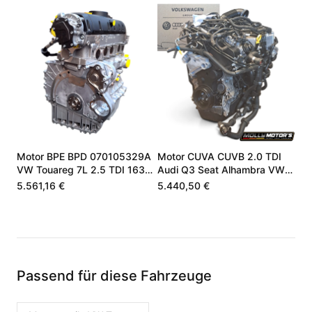
Motor BPE BPD 070105329A
Motor CUVA CUVB 2.0 TDI
VW Touareg 7L 2.5 TDI 163
Audi Q3 Seat Alhambra VW
174 PS
04L100090J
5.561,16 €
5.440,50 €
Passend für diese Fahrzeuge