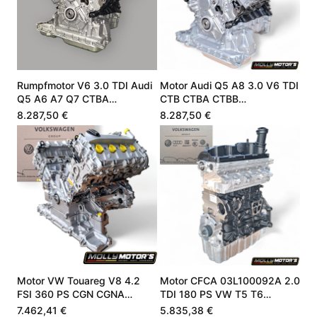
Rumpfmotor V6 3.0 TDI Audi
Motor Audi Q5 A8 3.0 V6 TDI
Q5 A6 A7 Q7 CTBA
CTB CTBA CTBB
059100099Q
059100099Q
8.287,50 €
8.287,50 €
Motor VW Touareg V8 4.2
Motor CFCA 03L100092A 2.0
FSI 360 PS CGN CGNA
TDI 180 PS VW T5 T6
079100032F
Transporter
7.462,41 €
5.835,38 €