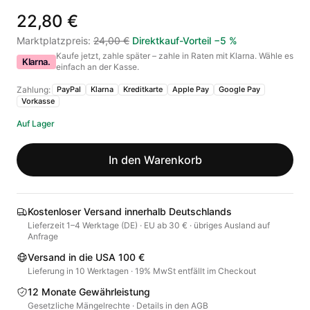
22,80 €
Marktplatzpreis
:
24,00 €
Direktkauf-Vorteil
−
5
%
Kaufe jetzt, zahle später – zahle in Raten mit Klarna. Wähle es
Klarna.
einfach an der Kasse.
Zahlung:
PayPal
Klarna
Kreditkarte
Apple Pay
Google Pay
Vorkasse
Auf Lager
In den Warenkorb
Kostenloser Versand innerhalb Deutschlands
Lieferzeit 1–4 Werktage (DE) · EU ab 30 € · übriges Ausland auf
Anfrage
Versand in die USA 100 €
Lieferung in 10 Werktagen · 19% MwSt entfällt im Checkout
12 Monate Gewährleistung
Gesetzliche Mängelrechte · Details in den AGB