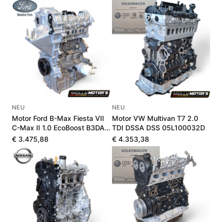
NEU
NEU
Motor Ford B-Max Fiesta VII
Motor VW Multivan T7 2.0
C-Max II 1.0 EcoBoost B3DA
TDI DSSA DSS 05L100032D
B7DA LX6G6006UA
€ 3.475,88
€ 4.353,38