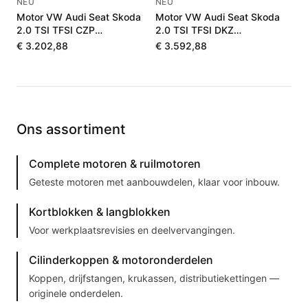
NEU
NEU
Motor VW Audi Seat Skoda
Motor VW Audi Seat Skoda
2.0 TSI TFSI CZP
2.0 TSI TFSI DKZ
06K100036J
06K100040F
€ 3.202,88
€ 3.592,88
Ons assortiment
Complete motoren & ruilmotoren
Geteste motoren met aanbouwdelen, klaar voor inbouw.
Kortblokken & langblokken
Voor werkplaatsrevisies en deelvervangingen.
Cilinderkoppen & motoronderdelen
Koppen, drijfstangen, krukassen, distributiekettingen —
originele onderdelen.