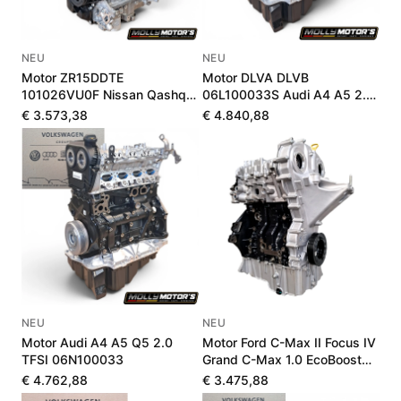
NEU
NEU
Motor ZR15DDTE
Motor DLVA DLVB
101026VU0F Nissan Qashqai
06L100033S Audi A4 A5 2.0
III 1.5 VC-T 205 PS
TFSI Mild-Hybrid Neu
€ 3.573,38
€ 4.840,88
NEU
NEU
Motor Audi A4 A5 Q5 2.0
Motor Ford C-Max II Focus IV
TFSI 06N100033
Grand C-Max 1.0 EcoBoost
J1DG6006AA
€ 4.762,88
€ 3.475,88