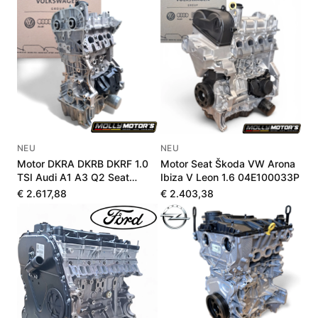
NEU
NEU
Motor DKRA DKRB DKRF 1.0
Motor Seat Škoda VW Arona
TSI Audi A1 A3 Q2 Seat
Ibiza V Leon 1.6 04E100033P
Škoda VW Neu
€ 2.617,88
€ 2.403,38