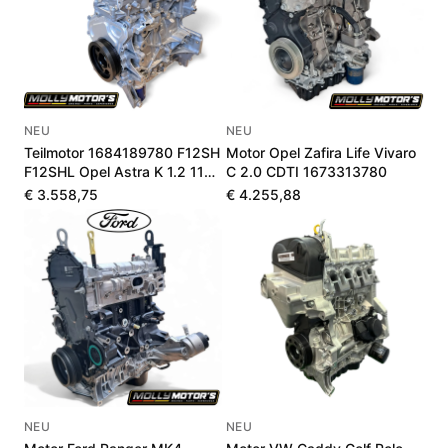
NEU
NEU
Teilmotor 1684189780 F12SH
Motor Opel Zafira Life Vivaro
F12SHL Opel Astra K 1.2 110-
C 2.0 CDTI 1673313780
145 PS
€ 3.558,75
€ 4.255,88
NEU
NEU