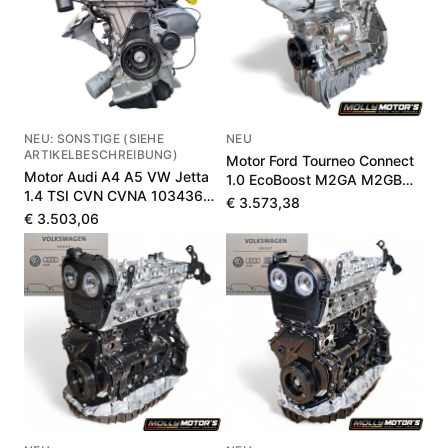
NEU: SONSTIGE (SIEHE
NEU
ARTIKELBESCHREIBUNG)
Motor Ford Tourneo Connect
Motor Audi A4 A5 VW Jetta
1.0 EcoBoost M2GA M2GB
1.4 TSI CVN CVNA 103436
1897601
€ 3.573,38
km
€ 3.503,06