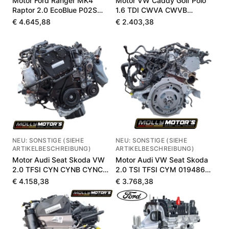
Motor Ford Ranger MK4
Motor VW Caddy Golf Polo
Raptor 2.0 EcoBlue P02S
1.6 TDI CWVA CWVB
MB3Q6006LB
04E100033P
€ 4.645,88
€ 2.403,38
NEU: SONSTIGE (SIEHE
NEU: SONSTIGE (SIEHE
ARTIKELBESCHREIBUNG)
ARTIKELBESCHREIBUNG)
Motor Audi Seat Skoda VW
Motor Audi VW Seat Skoda
2.0 TFSI CYN CYNB CYNC
2.0 TSI TFSI CYM 019486
020393 km
km
€ 4.158,38
€ 3.768,38