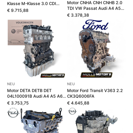
Motor CNHA CNH CNHB 2.0
Klasse M-Klasse 3.0 CDI
TDI VW Passat Audi A4 A5
A642010381580
€ 9.715,88
Q5 190 PS
€ 3.378,38
NEU
NEU
Motor DETA DETB DET
Motor Ford Transit V363 2.2
04L100091B Audi A4 A5 A6
CK3Q6006FA
Q5 2.0 TDI 190 PS
€ 3.753,75
€ 4.645,88