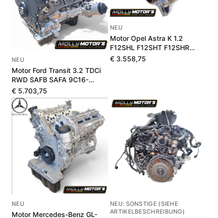
NEU
Motor Opel Astra K 1.2
F12SHL F12SHT F12SHR
1684189780
€ 3.558,75
NEU
Motor Ford Transit 3.2 TDCi
RWD SAFB SAFA 9C16-
6006-BA 1711975
€ 5.703,75
NEU
NEU: SONSTIGE (SIEHE
ARTIKELBESCHREIBUNG)
Motor Mercedes-Benz GL-