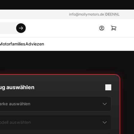
info@mollymotors.de
|
DE
EN
NL
Motorfamilies
Adviezen
ug auswählen