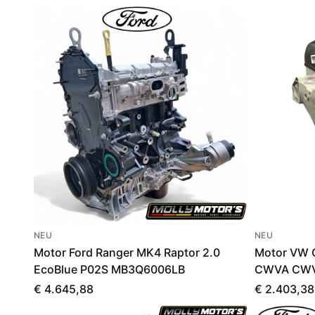
NEU
NEU
Motor Ford Ranger MK4 Raptor 2.0
Motor VW C
EcoBlue P02S MB3Q6006LB
CWVA CWV
€ 4.645,88
€ 2.403,38