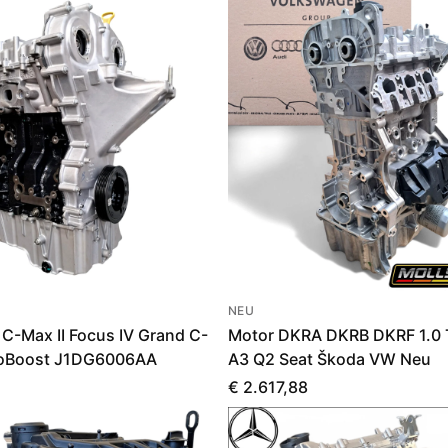
NEU
 C-Max II Focus IV Grand C-
Motor DKRA DKRB DKRF 1.0 T
coBoost J1DG6006AA
A3 Q2 Seat Škoda VW Neu
€ 2.617,88