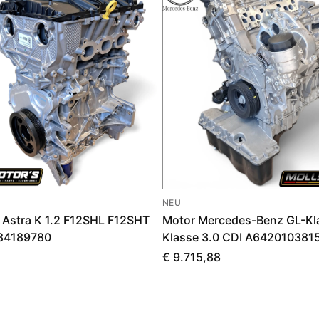
NEU
 Astra K 1.2 F12SHL F12SHT
Motor Mercedes-Benz GL-Kl
84189780
Klasse 3.0 CDI A642010381
€ 9.715,88