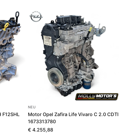
NEU
H F12SHL
Motor Opel Zafira Life Vivaro C 2.0 CDTI
1673313780
€ 4.255,88