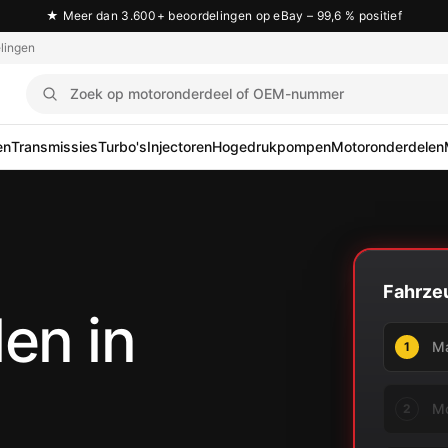
★
Meer dan 3.600+ beoordelingen op eBay – 99,6 % positief
lingen
en
Transmissies
Turbo's
Injectoren
Hogedrukpompen
Motoronderdelen
Fahrze
en in
1
2