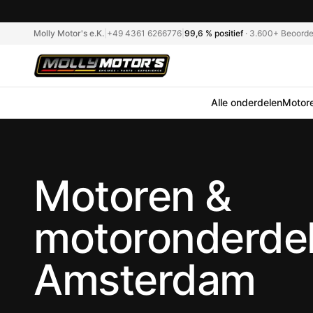
Molly Motor's e.K.
|
+49 4361 6266776
|
99,6 %
positief
·
3.600+
Beoorde
Alle onderdelen
Motor
Motoren &
motoronderdel
Amsterdam