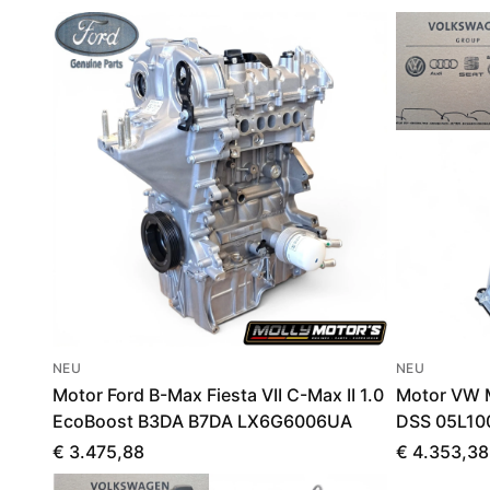
NEU
NEU
Motor Ford B-Max Fiesta VII C-Max II 1.0
Motor VW M
EcoBoost B3DA B7DA LX6G6006UA
DSS 05L1
€ 3.475,88
€ 4.353,38