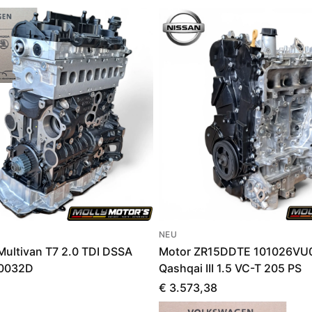
NEU
ultivan T7 2.0 TDI DSSA
Motor ZR15DDTE 101026VU0
00032D
Qashqai III 1.5 VC-T 205 PS
€ 3.573,38